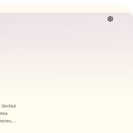
atea
.