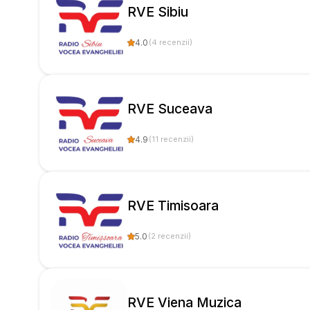
RVE Sibiu
4.0
(
4
recenzii
)
RVE Suceava
4.9
(
11
recenzii
)
RVE Timisoara
5.0
(
2
recenzii
)
RVE Viena Muzica