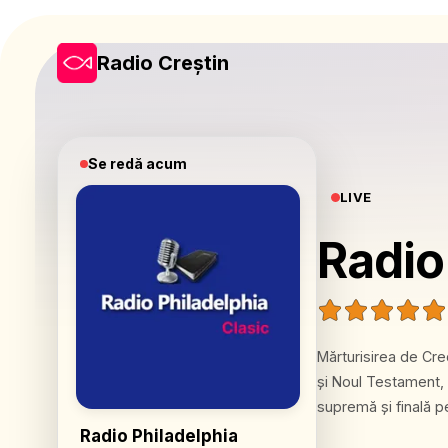
Radio Creștin
Se redă acum
LIVE
Radio
Mărturisirea de Credinţă 1. Biblia Credem în Cuvântul inspirat al lui Dumnez
şi Noul Testament, i
supremă şi finală pentru credinţă şi viaţă.
manifestat în trei 
Radio Philadelphia