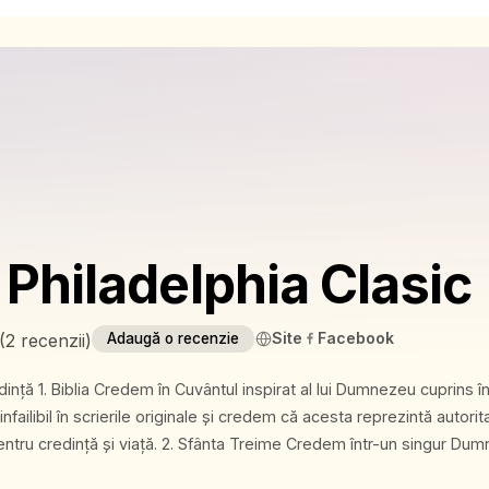
 Philadelphia Clasic
Site
Facebook
(
2 recenzii
)
Adaugă o recenzie
eu cuprins în Vechiul
nfailibil în scrierile originale şi credem că acesta reprezintă autorit
 2. Sfânta Treime Credem într-un singur Dumnezeu,
Persoane: Dumnezeu Tatăl, Dumnezeu Fiul şi Dumnezeu Duhul Sfânt. 3