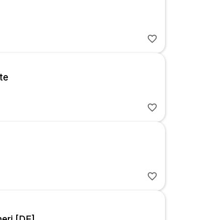
te
eri [DE]