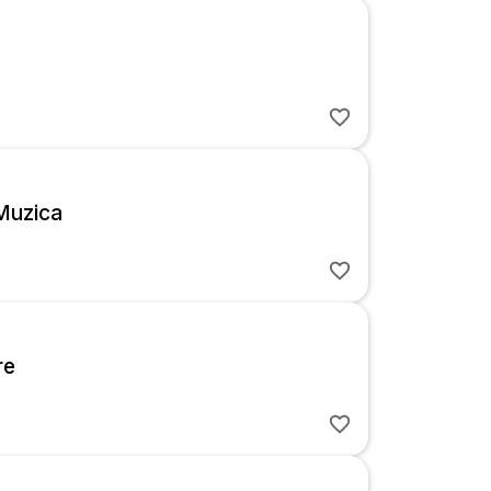
ingurul
Muzica
re