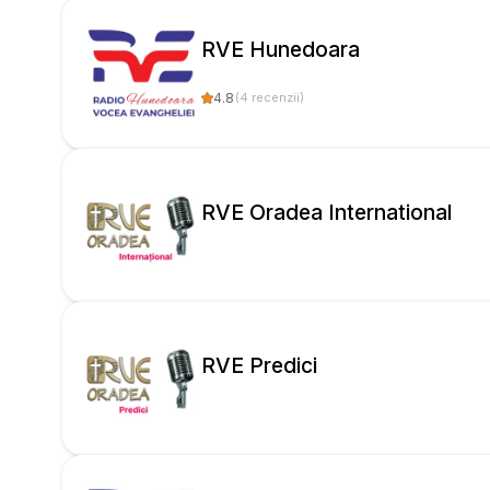
închinarea în vecii 
Dumnezeu viu şi ad
RVE Hunedoara
4.8
(
4
recenzii
)
RVE Oradea International
RVE Predici