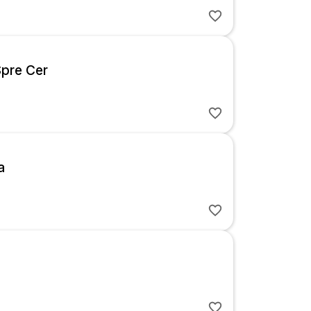
Spre Cer
a