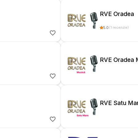
vecilor căci doar Tu eşt vrednic să le primeşti fiindcă doar Tu eşti s
evăra din univers! Amin.
RVE Oradea
5.0
(
1
recenzie
)
RVE Oradea 
RVE Satu Ma