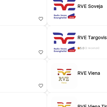
RVE Soveja
RVE Targovis
5.0
(
2
recenzii
)
RVE Viena
RVE Viena Tin