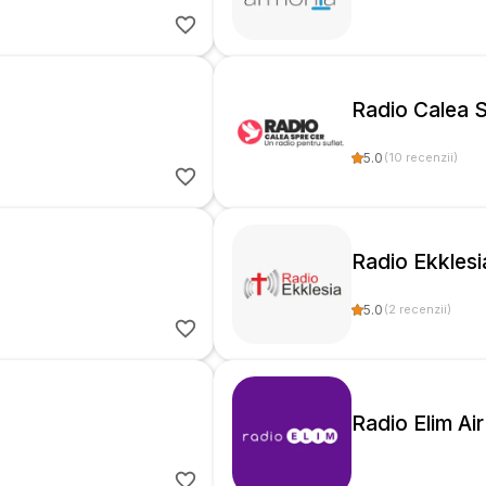
Radio Calea 
5.0
(
10
recenzii
)
Radio Ekklesi
5.0
(
2
recenzii
)
Radio Elim Air