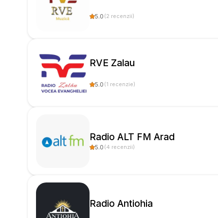
5.0
(
2
recenzii
)
RVE Zalau
5.0
(
1
recenzie
)
Radio ALT FM Arad
5.0
(
4
recenzii
)
Radio Antiohia