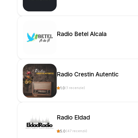
Radio Betel Alcala
Radio Crestin Autentic
1.0
(
1
recenzie
)
Radio Eldad
5.0
(
47
recenzii
)