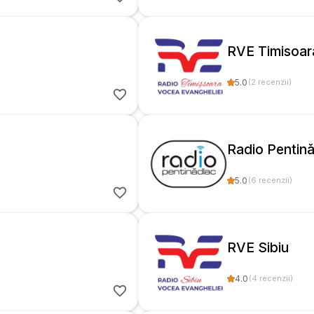
RVE Timisoar
5.0
(
2
recenzii
)
Radio Pentin
5.0
(
6
recenzii
)
RVE Sibiu
4.0
(
4
recenzii
)