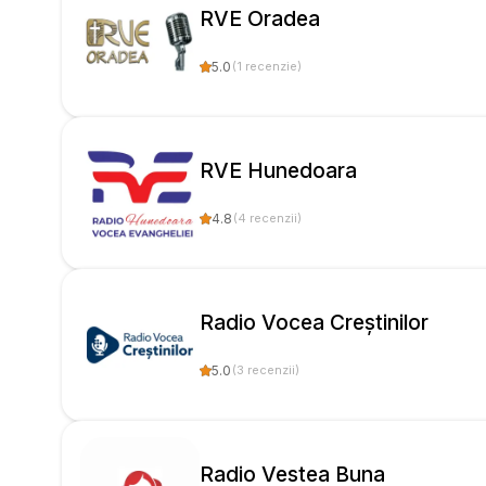
RVE Oradea
5.0
(
1
recenzie
)
RVE Hunedoara
4.8
(
4
recenzii
)
Radio Vocea Creștinilor
5.0
(
3
recenzii
)
Radio Vestea Buna