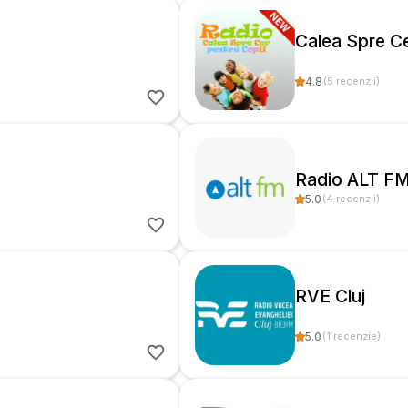
Calea Spre Ce
4.8
(
5
recenzii
)
Radio ALT FM
5.0
(
4
recenzii
)
RVE Cluj
5.0
(
1
recenzie
)