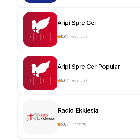
Aripi Spre Cer
5.0
(
1
recenzie
)
Aripi Spre Cer Popular
5.0
(
1
recenzie
)
Radio Ekklesia
5.0
(
2
recenzii
)