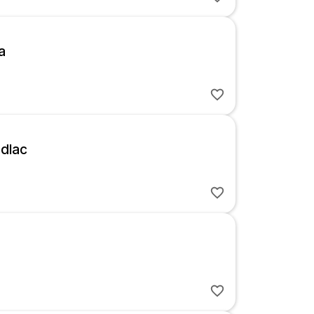
a
ădlac