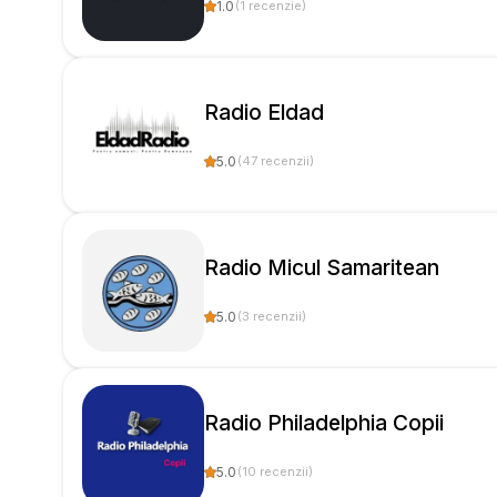
1.0
(
1
recenzie
)
Radio Eldad
5.0
(
47
recenzii
)
Radio Micul Samaritean
5.0
(
3
recenzii
)
Radio Philadelphia Copii
5.0
(
10
recenzii
)