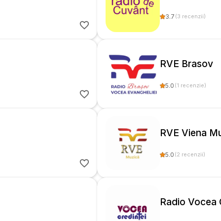
3.7
(
3
recenzii
)
RVE Brasov
5.0
(
1
recenzie
)
RVE Viena Mu
5.0
(
2
recenzii
)
Radio Vocea C