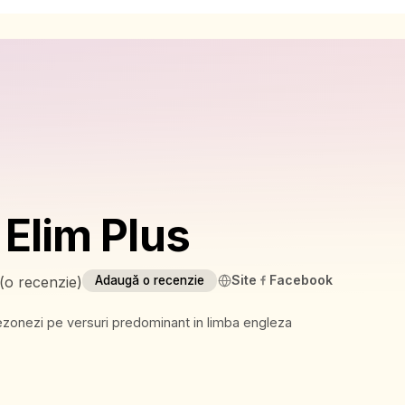
 Elim Plus
Site
Facebook
(
o recenzie
)
Adaugă o recenzie
ezonezi pe versuri predominant in limba engleza