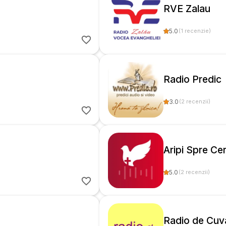
RVE Zalau
5.0
(
1
recenzie
)
Radio Predic
3.0
(
2
recenzii
)
Aripi Spre Ce
5.0
(
2
recenzii
)
Radio de Cuv