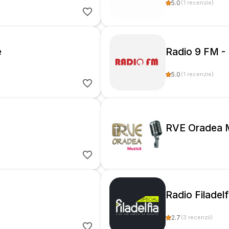
5.0
(
1
recenzie
)
e
Radio 9 FM -
5.0
(
1
recenzie
)
RVE Oradea 
Radio Filadelf
2.7
(
3
recenzii
)