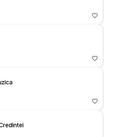
zica
redintei