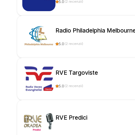
5.0
(
2
recenzii
)
Radio Philadelphia Melbourn
5.0
(
2
recenzii
)
RVE Targoviste
5.0
(
2
recenzii
)
RVE Predici