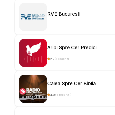
RVE Bucuresti
Aripi Spre Cer Predici
2.2
(
5
recenzii
)
Calea Spre Cer Biblia
4.0
(
4
recenzii
)