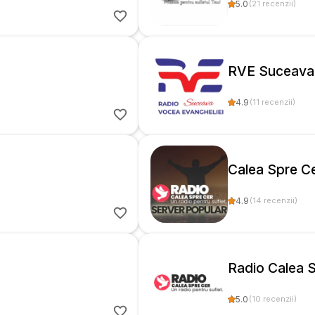
5.0
(
21
recenzii
)
RVE Suceava
4.9
(
11
recenzii
)
Calea Spre C
4.9
(
14
recenzii
)
Radio Calea 
5.0
(
10
recenzii
)