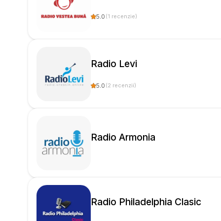
5.0
(
1
recenzie
)
Radio Levi
5.0
(
2
recenzii
)
Radio Armonia
Radio Philadelphia Clasic