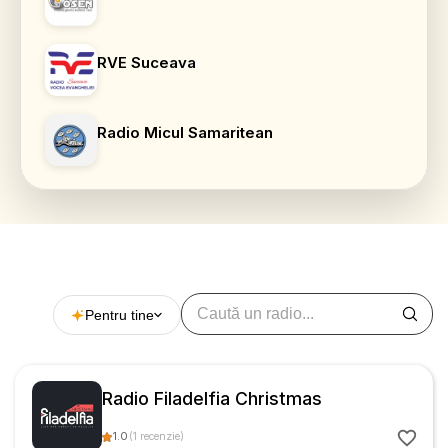
RVE Suceava
Radio Micul Samaritean
Pentru tine
Radio Filadelfia Christmas
1.0
(
1
recenzie
)