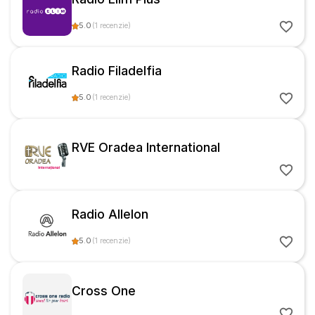
5.0
(
1
recenzie
)
Radio Filadelfia
5.0
(
1
recenzie
)
RVE Oradea International
Radio Allelon
5.0
(
1
recenzie
)
Cross One