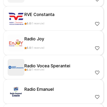
RVE Constanta
5.0
(
1
recenzie
)
Radio Joy
5.0
(
1
recenzie
)
Radio Vocea Sperantei
5.0
(
1
recenzie
)
Radio Emanuel