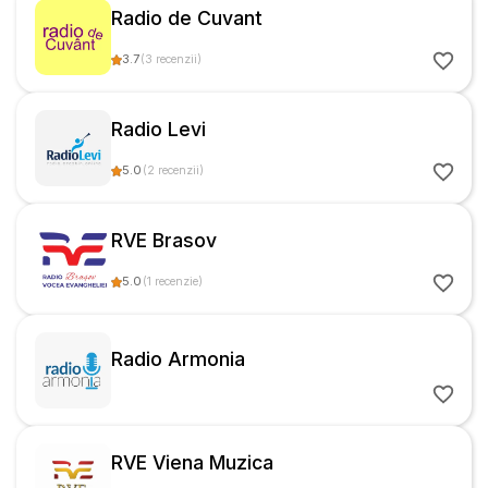
Radio de Cuvant
3.7
(
3
recenzii
)
Radio Levi
5.0
(
2
recenzii
)
RVE Brasov
5.0
(
1
recenzie
)
Radio Armonia
RVE Viena Muzica