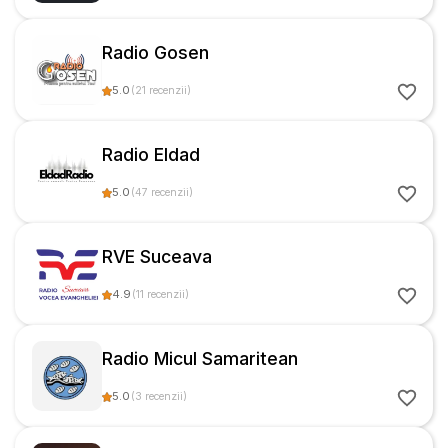
Radio Gosen
5.0
(
21
recenzii
)
Radio Eldad
5.0
(
47
recenzii
)
RVE Suceava
4.9
(
11
recenzii
)
Radio Micul Samaritean
5.0
(
3
recenzii
)