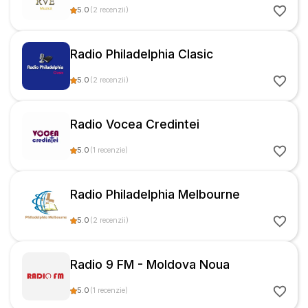
5.0
(
2
recenzii
)
Radio Philadelphia Clasic
5.0
(
2
recenzii
)
Radio Vocea Credintei
5.0
(
1
recenzie
)
Radio Philadelphia Melbourne
5.0
(
2
recenzii
)
Radio 9 FM - Moldova Noua
5.0
(
1
recenzie
)