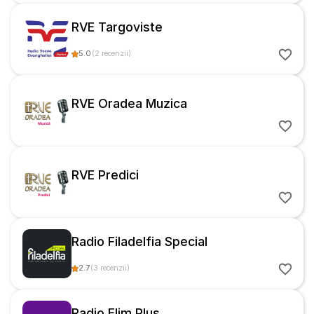
RVE Targoviste
5.0
(
2
recenzii
)
RVE Oradea Muzica
RVE Predici
Radio Filadelfia Special
2.7
(
3
recenzii
)
Radio Elim Plus