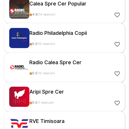
Calea Spre Cer Popular
4.9
(
14
recenzii
)
Radio Philadelphia Copii
5.0
(
10
recenzii
)
Radio Calea Spre Cer
5.0
(
10
recenzii
)
Aripi Spre Cer
5.0
(
1
recenzie
)
RVE Timisoara