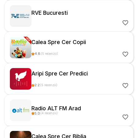
RVE Bucuresti
Calea Spre Cer Copii
4.8
(
5
recenzii
)
Aripi Spre Cer Predici
2.2
(
5
recenzii
)
Radio ALT FM Arad
5.0
(
4
recenzii
)
Calea Spre Cer Biblia