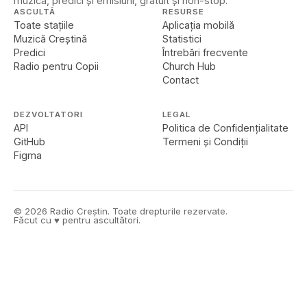
muzică, predici și emisiuni, gratuit și non-stop.
ASCULTĂ
RESURSE
Toate stațiile
Aplicația mobilă
Muzică Creștină
Statistici
Predici
Întrebări frecvente
Radio pentru Copii
Church Hub
Contact
DEZVOLTATORI
LEGAL
API
Politica de Confidențialitate
GitHub
Termeni și Condiții
Figma
©
2026
Radio Creștin. Toate drepturile rezervate.
Făcut cu ♥ pentru ascultători.