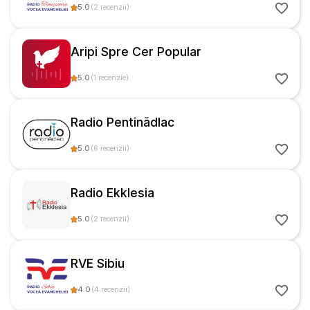
5.0
(
2
recenzii
)
Aripi Spre Cer Popular
5.0
(
1
recenzie
)
Radio Pentinădlac
5.0
(
6
recenzii
)
Radio Ekklesia
5.0
(
2
recenzii
)
RVE Sibiu
4.0
(
4
recenzii
)