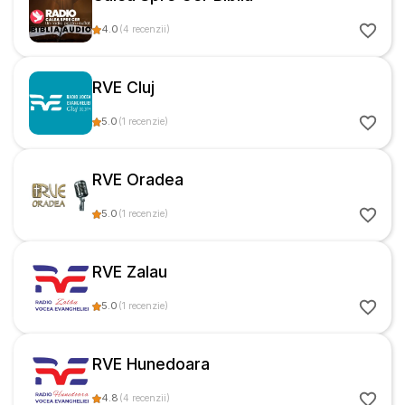
4.0
(
4
recenzii
)
RVE Cluj
5.0
(
1
recenzie
)
RVE Oradea
5.0
(
1
recenzie
)
RVE Zalau
5.0
(
1
recenzie
)
RVE Hunedoara
4.8
(
4
recenzii
)