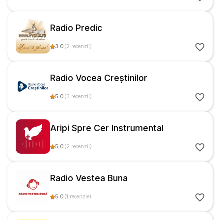
Radio Predic
3.0
(
2
recenzii
)
Radio Vocea Creștinilor
5.0
(
3
recenzii
)
Aripi Spre Cer Instrumental
5.0
(
2
recenzii
)
Radio Vestea Buna
5.0
(
1
recenzie
)