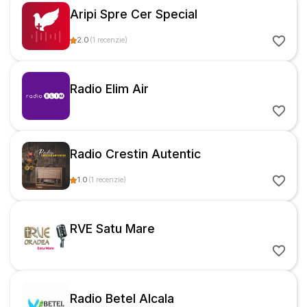
Aripi Spre Cer Special
2.0
(
1
recenzie
)
Radio Elim Air
Radio Crestin Autentic
1.0
(
1
recenzie
)
RVE Satu Mare
Radio Betel Alcala