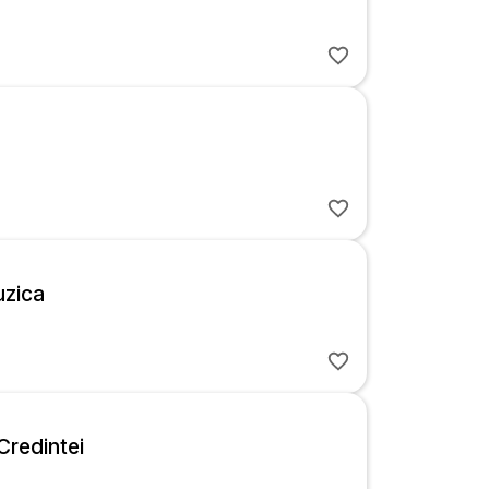
zica
redintei