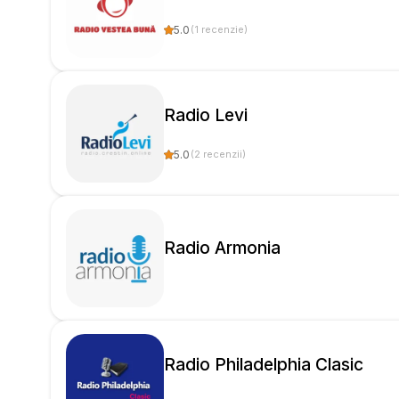
5.0
(
1
recenzie
)
Radio Levi
5.0
(
2
recenzii
)
Radio Armonia
Radio Philadelphia Clasic