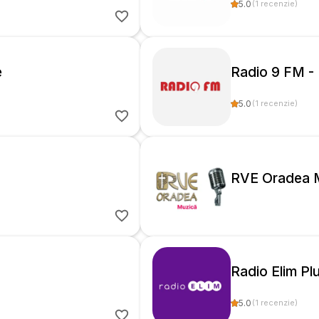
5.0
(
1
recenzie
)
e
Radio 9 FM -
5.0
(
1
recenzie
)
RVE Oradea 
Radio Elim Pl
5.0
(
1
recenzie
)