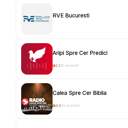
RVE Bucuresti
Aripi Spre Cer Predici
2.2
(
5
recenzii
)
Calea Spre Cer Biblia
4.0
(
4
recenzii
)