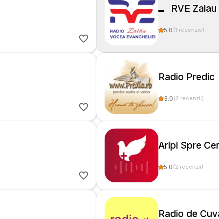
RVE Zalau
5.0
(
1
recenzie
)
Radio Predic
3.0
(
2
recenzii
)
Aripi Spre Ce
5.0
(
2
recenzii
)
Radio de Cuv