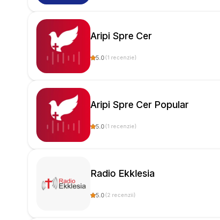
Aripi Spre Cer
5.0
(
1
recenzie
)
Aripi Spre Cer Popular
5.0
(
1
recenzie
)
Radio Ekklesia
5.0
(
2
recenzii
)