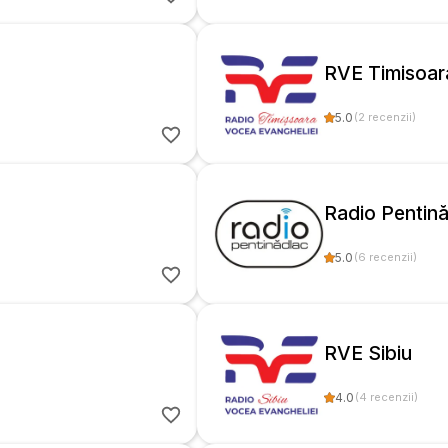
RVE Timisoar
5.0
(
2
recenzii
)
Radio Pentin
5.0
(
6
recenzii
)
RVE Sibiu
4.0
(
4
recenzii
)