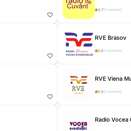
3.7
(
3
recenzii
)
RVE Brasov
5.0
(
1
recenzie
)
RVE Viena Mu
5.0
(
2
recenzii
)
Radio Vocea C