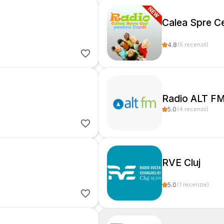
Calea Spre Ce
4.8
(
5
recenzii
)
Radio ALT FM
5.0
(
4
recenzii
)
RVE Cluj
5.0
(
1
recenzie
)