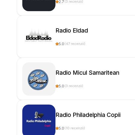
2.7
(
3
recenzii
)
Radio Eldad
5.0
(
47
recenzii
)
Radio Micul Samaritean
5.0
(
3
recenzii
)
Radio Philadelphia Copii
5.0
(
10
recenzii
)