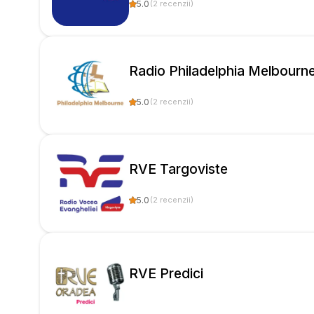
5.0
(
2
recenzii
)
Radio Philadelphia Melbourn
5.0
(
2
recenzii
)
RVE Targoviste
5.0
(
2
recenzii
)
RVE Predici