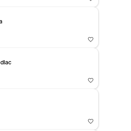
a
ădlac