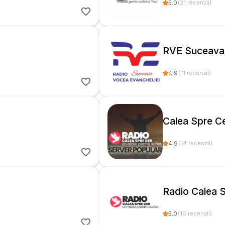
5.0
(
21
recenzii
)
RVE Suceava
4.9
(
11
recenzii
)
Calea Spre C
4.9
(
14
recenzii
)
Radio Calea 
5.0
(
10
recenzii
)