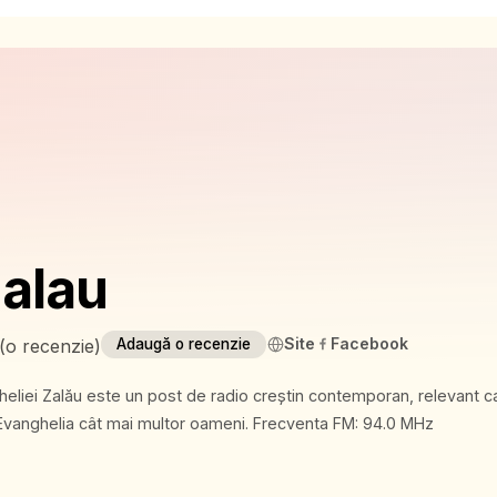
alau
Site
Facebook
(
o recenzie
)
Adaugă o recenzie
liei Zalău este un post de radio creștin contemporan, relevant ca
propune să aducă Evanghelia cât mai multor oameni. Frecventa FM: 94.0 MHz