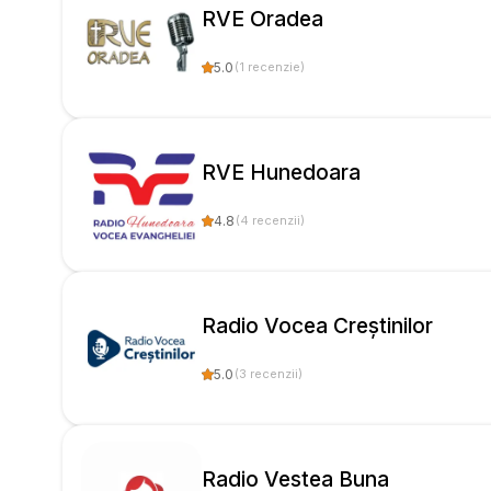
RVE Oradea
5.0
(
1
recenzie
)
RVE Hunedoara
4.8
(
4
recenzii
)
Radio Vocea Creștinilor
5.0
(
3
recenzii
)
Radio Vestea Buna