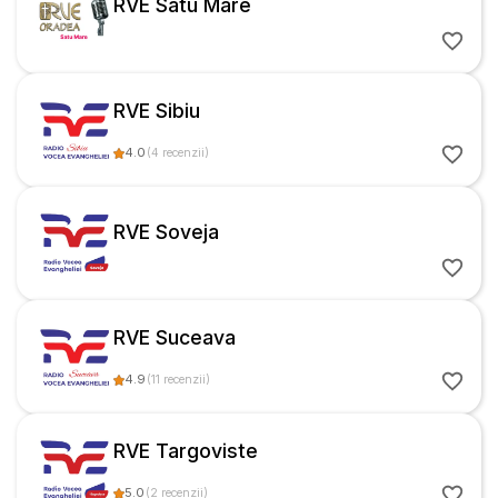
RVE Satu Mare
RVE Sibiu
4.0
(
4
recenzii
)
RVE Soveja
RVE Suceava
4.9
(
11
recenzii
)
RVE Targoviste
5.0
(
2
recenzii
)