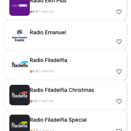
Radio Elim Plus
5.0
(
1
recenzie
)
Radio Emanuel
Radio Filadelfia
5.0
(
1
recenzie
)
Radio Filadelfia Christmas
1.0
(
1
recenzie
)
Radio Filadelfia Special
2.7
(
3
recenzii
)