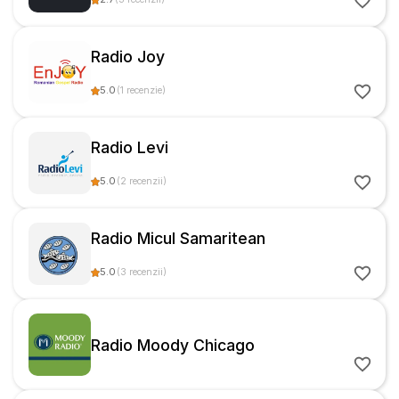
Radio Joy
5.0
(
1
recenzie
)
Radio Levi
5.0
(
2
recenzii
)
Radio Micul Samaritean
5.0
(
3
recenzii
)
Radio Moody Chicago