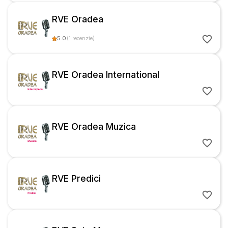
RVE Oradea
5.0
(
1
recenzie
)
RVE Oradea International
RVE Oradea Muzica
RVE Predici