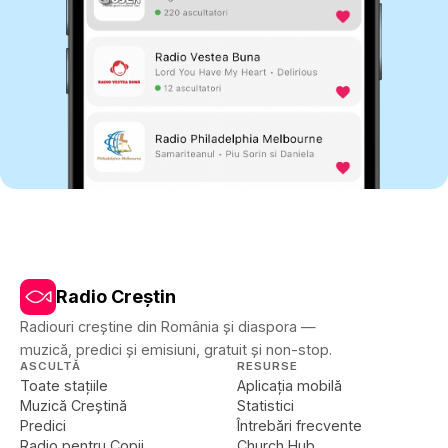
Radio Creștin
Radiouri creștine din România și diaspora —
muzică, predici și emisiuni, gratuit și non-stop.
ASCULTĂ
RESURSE
Toate stațiile
Aplicația mobilă
Muzică Creștină
Statistici
Predici
Întrebări frecvente
Radio pentru Copii
Church Hub