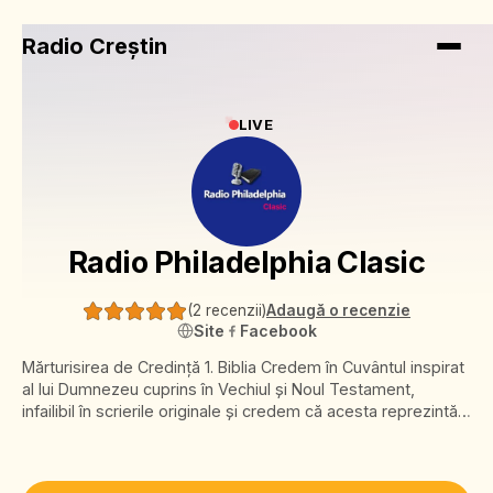
Radio Creștin
LIVE
Radio Philadelphia Clasic
(
2 recenzii
)
Adaugă o recenzie
Site
Facebook
Mărturisirea de Credinţă 1. Biblia Credem în Cuvântul inspirat
al lui Dumnezeu cuprins în Vechiul şi Noul Testament,
infailibil în scrierile originale şi credem că acesta reprezintă
autoritatea supremă şi finală pentru credinţă şi viaţă. 2.
Sfânta Treime Credem într-un singur Dumnezeu, manifestat
în trei Persoane: Dumnezeu Tatăl, Dumnezeu Fiul şi