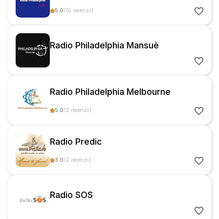
5.0
(
10
recenzii
)
Radio Philadelphia Mansuè
Radio Philadelphia Melbourne
5.0
(
2
recenzii
)
Radio Predic
3.0
(
2
recenzii
)
Radio SOS