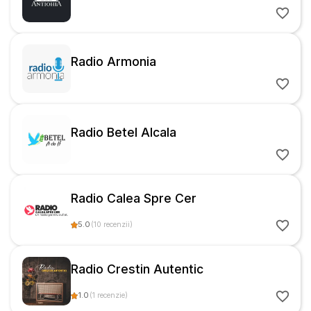
Radio Armonia
Radio Betel Alcala
Radio Calea Spre Cer
5.0
(
10
recenzii
)
Radio Crestin Autentic
1.0
(
1
recenzie
)