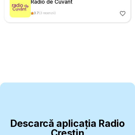
Radio de Cuvant
3.7
(
3
recenzii
)
Descarcă aplicația Radio
Creștin