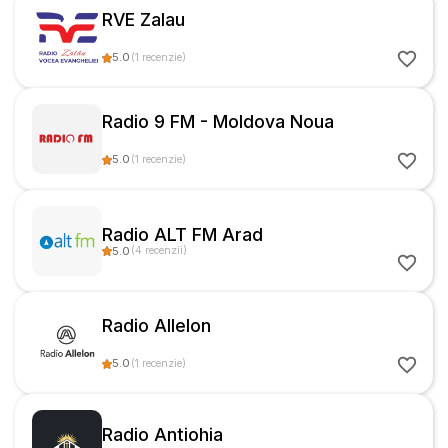
RVE Zalau
5.0
(
1
recenzie
)
Radio 9 FM - Moldova Noua
5.0
(
1
recenzie
)
Radio ALT FM Arad
5.0
(
4
recenzii
)
Radio Allelon
5.0
(
1
recenzie
)
Radio Antiohia