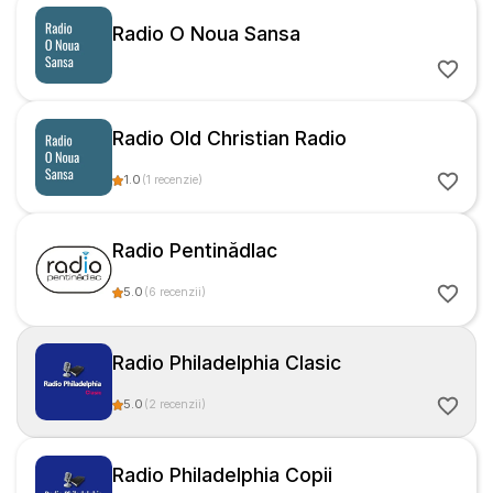
Radio O Noua Sansa
Radio Old Christian Radio
1.0
(
1
recenzie
)
Radio Pentinădlac
5.0
(
6
recenzii
)
Radio Philadelphia Clasic
5.0
(
2
recenzii
)
Radio Philadelphia Copii