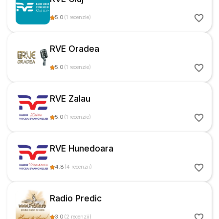
5.0
(
1
recenzie
)
RVE Oradea
5.0
(
1
recenzie
)
RVE Zalau
5.0
(
1
recenzie
)
RVE Hunedoara
4.8
(
4
recenzii
)
Radio Predic
3.0
(
2
recenzii
)