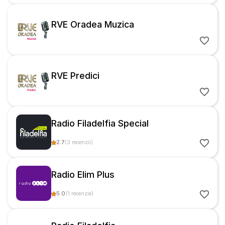
RVE Oradea Muzica
RVE Predici
Radio Filadelfia Special
2.7
(
3
recenzii
)
Radio Elim Plus
5.0
(
1
recenzie
)