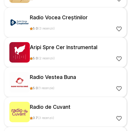
Radio Vocea Creștinilor
5.0
(
3
recenzii
)
Aripi Spre Cer Instrumental
5.0
(
2
recenzii
)
Radio Vestea Buna
5.0
(
1
recenzie
)
Radio de Cuvant
3.7
(
3
recenzii
)