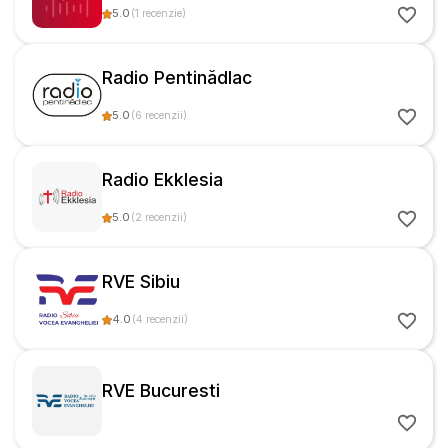
5.0
(
1
recenzie
)
Radio Pentinădlac
5.0
(
6
recenzii
)
Radio Ekklesia
5.0
(
2
recenzii
)
RVE Sibiu
4.0
(
4
recenzii
)
RVE Bucuresti