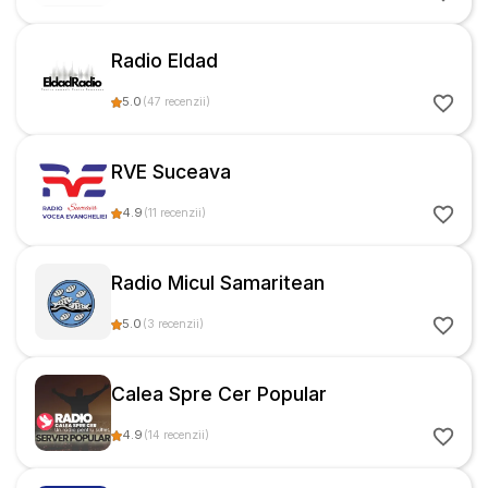
Radio Eldad
5.0
(
47
recenzii
)
RVE Suceava
4.9
(
11
recenzii
)
Radio Micul Samaritean
5.0
(
3
recenzii
)
Calea Spre Cer Popular
4.9
(
14
recenzii
)