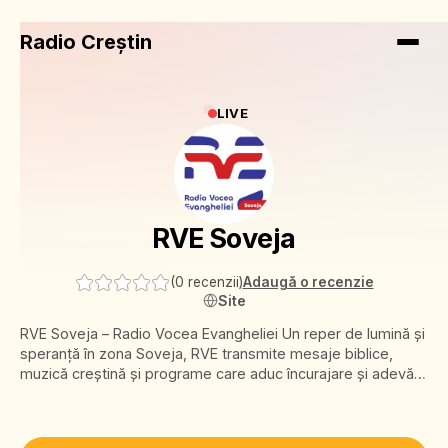
Radio Creștin
LIVE
RVE Soveja
(
0 recenzii
)
Adaugă o recenzie
Site
RVE Soveja – Radio Vocea Evangheliei Un reper de lumină și
speranță în zona Soveja, RVE transmite mesaje biblice,
muzică creștină și programe care aduc încurajare și adevăr.
O prezență caldă și constantă, aproape de inimile celor care
caută pace și direcție.