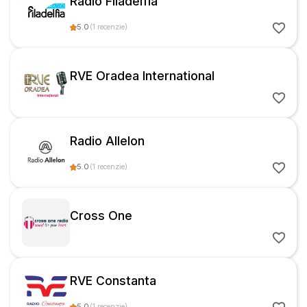
Radio Filadelfia
5.0
(
1
recenzie
)
RVE Oradea International
Radio Allelon
5.0
(
1
recenzie
)
Cross One
RVE Constanta
5.0
(
1
recenzie
)