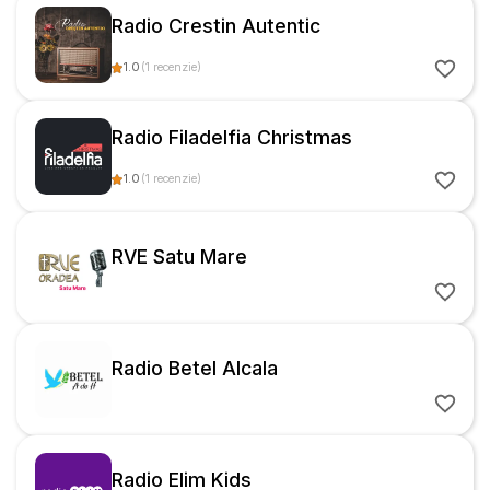
Radio Crestin Autentic
1.0
(
1
recenzie
)
Radio Filadelfia Christmas
1.0
(
1
recenzie
)
RVE Satu Mare
Radio Betel Alcala
Radio Elim Kids