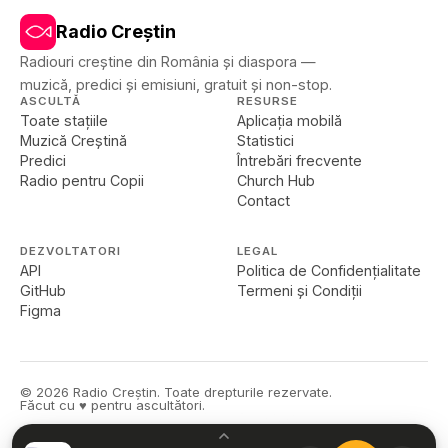
Radio Creștin
Radiouri creștine din România și diaspora —
muzică, predici și emisiuni, gratuit și non-stop.
ASCULTĂ
RESURSE
Toate stațiile
Aplicația mobilă
Muzică Creștină
Statistici
Predici
Întrebări frecvente
Radio pentru Copii
Church Hub
Contact
DEZVOLTATORI
LEGAL
API
Politica de Confidențialitate
GitHub
Termeni și Condiții
Figma
©
2026
Radio Creștin. Toate drepturile rezervate.
Făcut cu ♥ pentru ascultători.