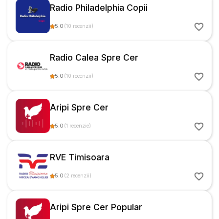
Radio Philadelphia Copii
5.0
(
10
recenzii
)
Radio Calea Spre Cer
5.0
(
10
recenzii
)
Aripi Spre Cer
5.0
(
1
recenzie
)
RVE Timisoara
5.0
(
2
recenzii
)
Aripi Spre Cer Popular