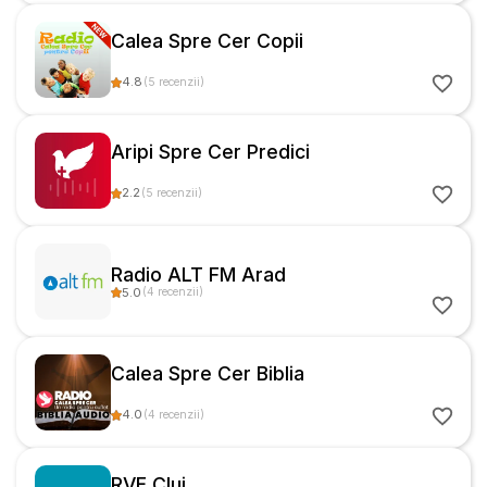
Calea Spre Cer Copii
4.8
(
5
recenzii
)
Aripi Spre Cer Predici
2.2
(
5
recenzii
)
Radio ALT FM Arad
5.0
(
4
recenzii
)
Calea Spre Cer Biblia
4.0
(
4
recenzii
)
RVE Cluj