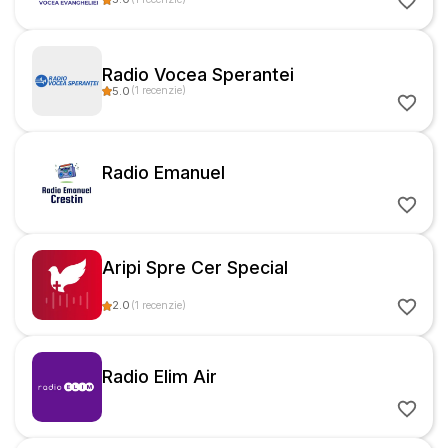
Radio Vocea Sperantei
5.0
(
1
recenzie
)
Radio Emanuel
Aripi Spre Cer Special
2.0
(
1
recenzie
)
Radio Elim Air