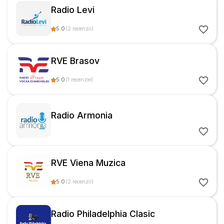
Radio Levi
5.0
(
2
recenzii
)
RVE Brasov
5.0
(
1
recenzie
)
Radio Armonia
RVE Viena Muzica
5.0
(
2
recenzii
)
Radio Philadelphia Clasic