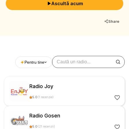
Ascultă acum
Share
Pentru tine
Radio Joy
5.0
(
1
recenzie
)
Radio Gosen
5.0
(
21
recenzii
)