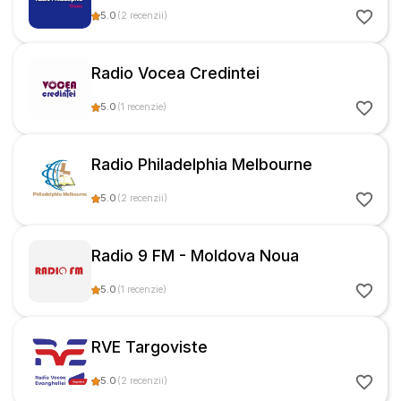
5.0
(
2
recenzii
)
Radio Vocea Credintei
5.0
(
1
recenzie
)
Radio Philadelphia Melbourne
5.0
(
2
recenzii
)
Radio 9 FM - Moldova Noua
5.0
(
1
recenzie
)
RVE Targoviste
5.0
(
2
recenzii
)