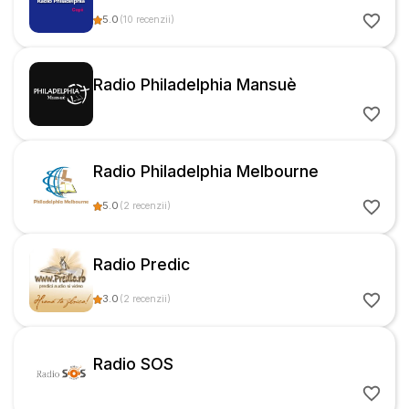
5.0
(
10
recenzii
)
Radio Philadelphia Mansuè
Radio Philadelphia Melbourne
5.0
(
2
recenzii
)
Radio Predic
3.0
(
2
recenzii
)
Radio SOS