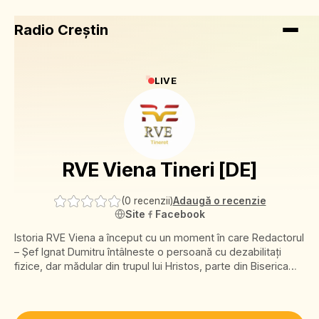
Radio Creștin
LIVE
RVE Viena Tineri [DE]
(
0 recenzii
)
Adaugă o recenzie
Site
Facebook
Istoria RVE Viena a început cu un moment în care Redactorul
– Șef Ignat Dumitru întâlneste o persoană cu dezabilitați
fizice, dar mădular din trupul lui Hristos, parte din Biserica
Penticostală Elim Viena. În acel moment primește îndemnul
din partea Duhului Sfânt de a-i lansa invitația de a se implica
în lucrarea radio. Încrezător în promisiunea lui Dumnezeu și