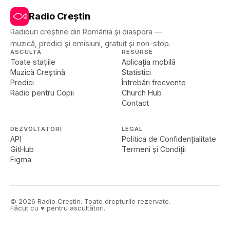
Radio Creștin
Radiouri creștine din România și diaspora —
muzică, predici și emisiuni, gratuit și non-stop.
ASCULTĂ
RESURSE
Toate stațiile
Aplicația mobilă
Muzică Creștină
Statistici
Predici
Întrebări frecvente
Radio pentru Copii
Church Hub
Contact
DEZVOLTATORI
LEGAL
API
Politica de Confidențialitate
GitHub
Termeni și Condiții
Figma
©
2026
Radio Creștin. Toate drepturile rezervate.
Făcut cu ♥ pentru ascultători.