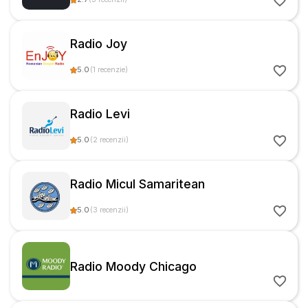
Radio Joy
5.0
(
1
recenzie
)
Radio Levi
5.0
(
2
recenzii
)
Radio Micul Samaritean
5.0
(
3
recenzii
)
Radio Moody Chicago