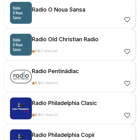
Radio O Noua Sansa
Radio Old Christian Radio
1.0
(
1
recenzie
)
Radio Pentinădlac
5.0
(
6
recenzii
)
Radio Philadelphia Clasic
5.0
(
2
recenzii
)
Radio Philadelphia Copii