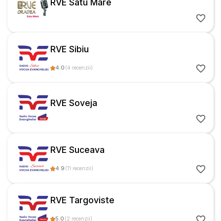
RVE Satu Mare
RVE Sibiu
4.0
(
4
recenzii
)
RVE Soveja
RVE Suceava
4.9
(
11
recenzii
)
RVE Targoviste
5.0
(
2
recenzii
)