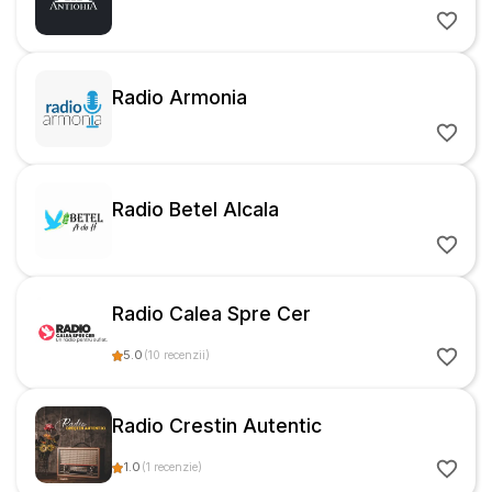
Radio Armonia
Radio Betel Alcala
Radio Calea Spre Cer
5.0
(
10
recenzii
)
Radio Crestin Autentic
1.0
(
1
recenzie
)