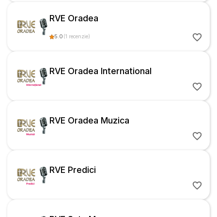
RVE Oradea
5.0
(
1
recenzie
)
RVE Oradea International
RVE Oradea Muzica
RVE Predici