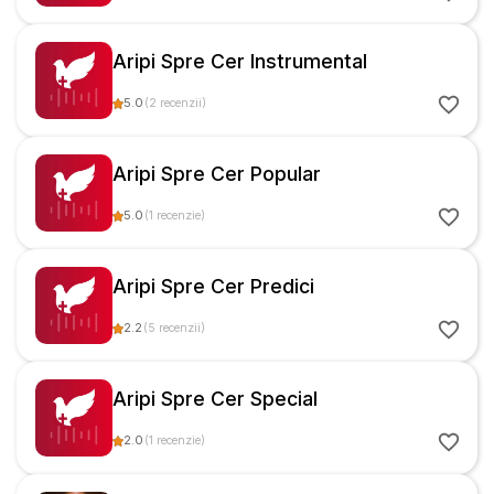
Aripi Spre Cer Instrumental
5.0
(
2
recenzii
)
Aripi Spre Cer Popular
5.0
(
1
recenzie
)
Aripi Spre Cer Predici
2.2
(
5
recenzii
)
Aripi Spre Cer Special
2.0
(
1
recenzie
)