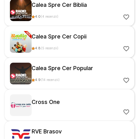
Calea Spre Cer Biblia
4.0
(
4
recenzii
)
Calea Spre Cer Copii
4.8
(
5
recenzii
)
Calea Spre Cer Popular
4.9
(
14
recenzii
)
Cross One
RVE Brasov