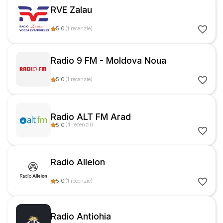
RVE Zalau
5.0
(
1
recenzie
)
Radio 9 FM - Moldova Noua
5.0
(
1
recenzie
)
Radio ALT FM Arad
5.0
(
4
recenzii
)
Radio Allelon
5.0
(
1
recenzie
)
Radio Antiohia