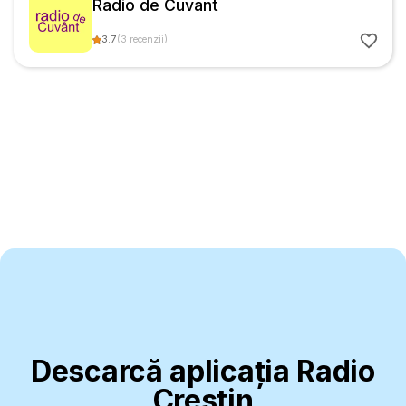
Radio de Cuvant
3.7
(
3
recenzii
)
Descarcă aplicația Radio
Creștin