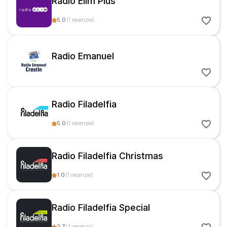
Radio Elim Plus
5.0
(
1
recenzie
)
Radio Emanuel
Radio Filadelfia
5.0
(
1
recenzie
)
Radio Filadelfia Christmas
1.0
(
1
recenzie
)
Radio Filadelfia Special
2.7
(
3
recenzii
)