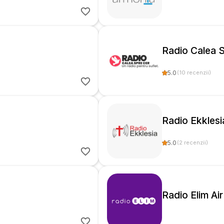
Radio Calea 
5.0
(
10
recenzii
)
Radio Ekklesi
5.0
(
2
recenzii
)
Radio Elim Air