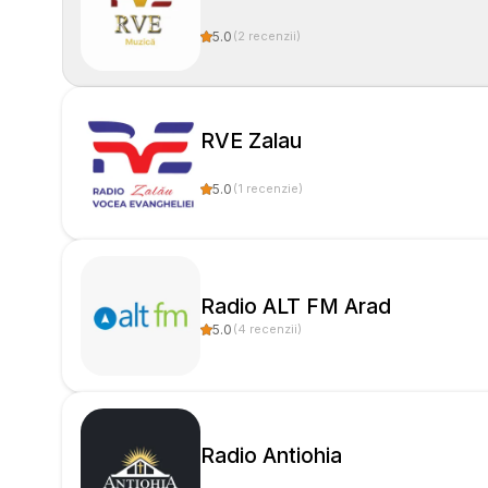
5.0
(
2
recenzii
)
RVE Zalau
5.0
(
1
recenzie
)
Radio ALT FM Arad
5.0
(
4
recenzii
)
Radio Antiohia