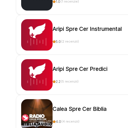
1.0
(
1
recenzie
)
Aripi Spre Cer Instrumental
5.0
(
2
recenzii
)
Aripi Spre Cer Predici
2.2
(
5
recenzii
)
Calea Spre Cer Biblia
4.0
(
4
recenzii
)