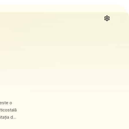
neste o
nticostală
itația de