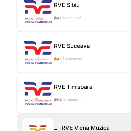
RVE Sibiu
4.0
(
4
recenzii
)
RVE Suceava
4.9
(
11
recenzii
)
RVE Timisoara
5.0
(
2
recenzii
)
RVE Viena Muzica