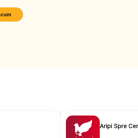
eput, investește în oameni cu dezabilități fizice, dar cu un mare po
rarea mass media creștină. Aceasta initiativă devine astfel prima pie
acum
 va reprezenta un grup media creștin sub denumirea „Echipa Răsc
e radio laic din Dej, Radio Fir Emisiunile sunt preluate și de portalul
.ro pentru a fi puse la dispoziția doritorilor Periodic sunt postate 
 Vocea Evangheliei Viena
Aripi Spre Ce