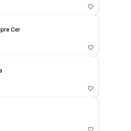
Spre Cer
a