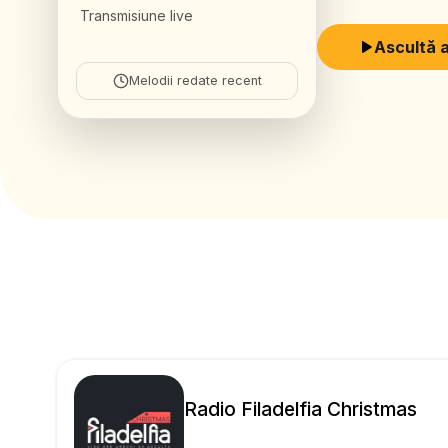
construiască un înc
Transmisiune live
a se implica în luc
Ascultă 
ceea ce mai târziu
Melodii redate recent
prin Har” Apar primele emisiuni realizate de echipa RpH Obtine 6 ore de transmisie, de la ora
12 – 18, la un post d
www.resursecreștine
pagina Web a Radio
Radio Filadelfia Christmas