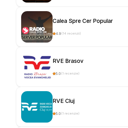
Calea Spre Cer Popular
4.9
(
14
recenzii
)
RVE Brasov
5.0
(
1
recenzie
)
RVE Cluj
5.0
(
1
recenzie
)