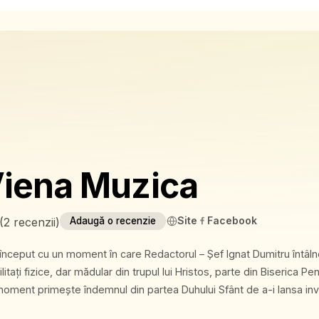
iena Muzica
Site
Facebook
(
2 recenzii
)
Adaugă o recenzie
 început cu un moment în care Redactorul – Șef Ignat Dumitru întâl
tați fizice, dar mădular din trupul lui Hristos, parte din Biserica Pe
 moment primește îndemnul din partea Duhului Sfânt de a-i lansa inv
rarea radio. Încrezător în promisiunea lui Dumnezeu și determinat să