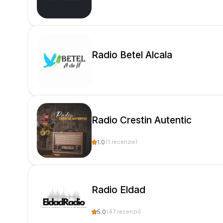
Radio Betel Alcala
Radio Crestin Autentic
1.0
(
1
recenzie
)
Radio Eldad
5.0
(
47
recenzii
)