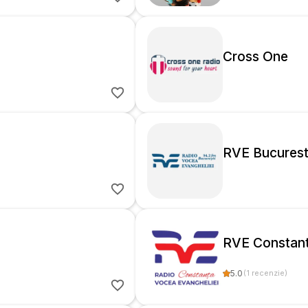
Cross One
RVE Bucurest
RVE Constan
5.0
(
1
recenzie
)