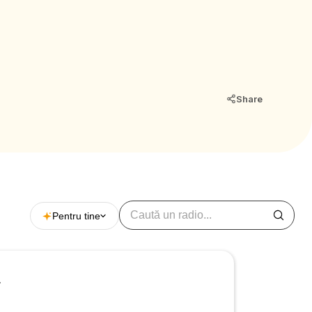
tențial de
să a
umpărați
și pe
Share
Pentru tine
r