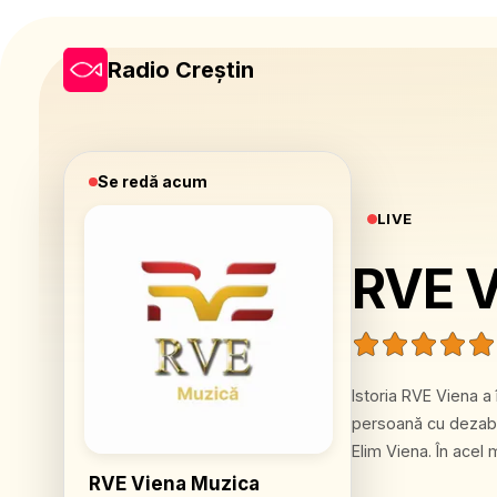
Radio Creștin
Se redă acum
LIVE
RVE V
Istoria RVE Viena a
persoană cu dezabili
Elim Viena. În acel
a se implica în luc
RVE Viena Muzica