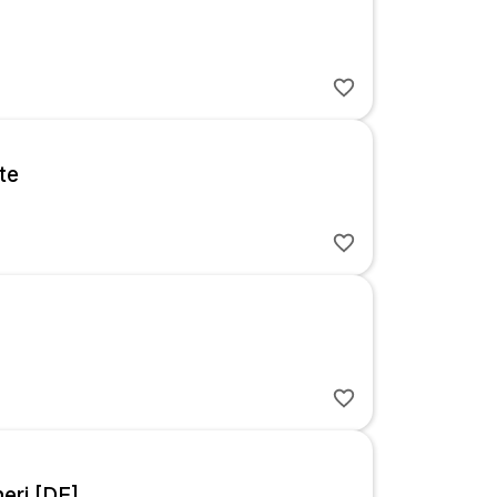
te
eri [DE]