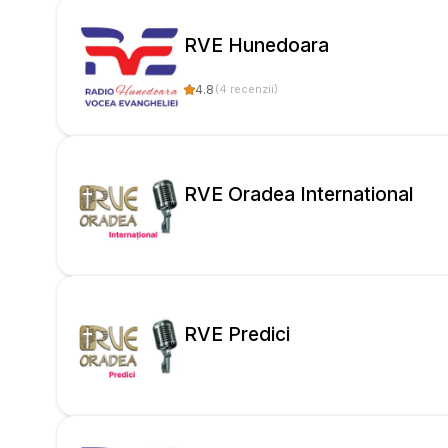
RVE Hunedoara
4.8
(
4
recenzii
)
RVE Oradea International
RVE Predici