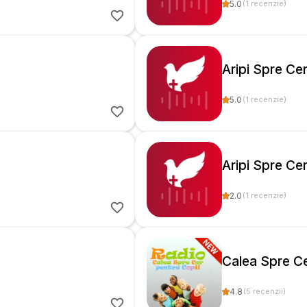
5.0
(
1
recenzie
)
Aripi Spre Ce
5.0
(
1
recenzie
)
Aripi Spre Ce
2.0
(
1
recenzie
)
Calea Spre Ce
4.8
(
5
recenzii
)