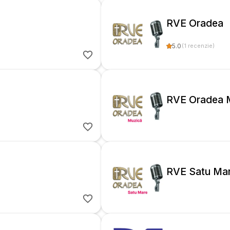
RVE Oradea
5.0
(
1
recenzie
)
RVE Oradea 
RVE Satu Ma