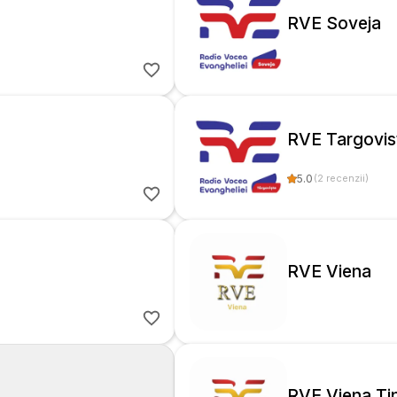
RVE Soveja
RVE Targovis
5.0
(
2
recenzii
)
RVE Viena
RVE Viena Tin