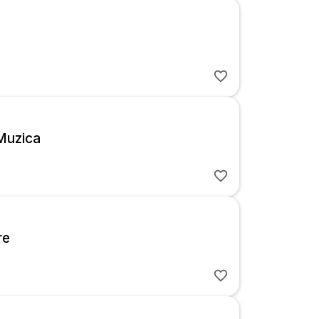
Muzica
re