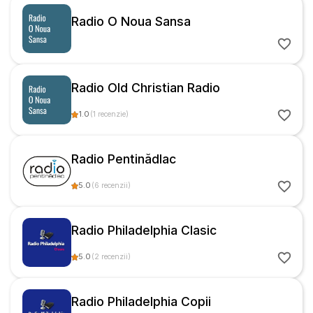
Radio O Noua Sansa
Radio Old Christian Radio
1.0
(
1
recenzie
)
Radio Pentinădlac
5.0
(
6
recenzii
)
Radio Philadelphia Clasic
5.0
(
2
recenzii
)
Radio Philadelphia Copii