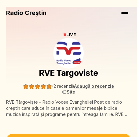
Radio Creștin
LIVE
RVE Targoviste
(
2 recenzii
)
Adaugă o recenzie
Site
RVE Târgoviște – Radio Vocea Evangheliei Post de radio
creștin care aduce în casele oamenilor mesaje biblice,
muzică inspirată și programe pentru întreaga familie. RVE
Târgoviște transmite speranță, încurajare și adevăr,
conectând comunitatea la Evanghelia lui Hristos. În fiecare
zi, vocea credinței aproape de tine.