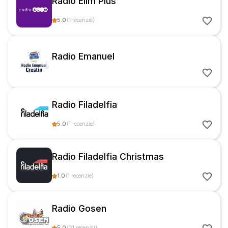
Radio Elim Plus
5.0
(
1
recenzie
)
Radio Emanuel
Radio Filadelfia
5.0
(
1
recenzie
)
Radio Filadelfia Christmas
1.0
(
1
recenzie
)
Radio Gosen
5.0
(
21
recenzii
)