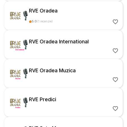
RVE Oradea
5.0
(
1
recenzie
)
RVE Oradea International
RVE Oradea Muzica
RVE Predici