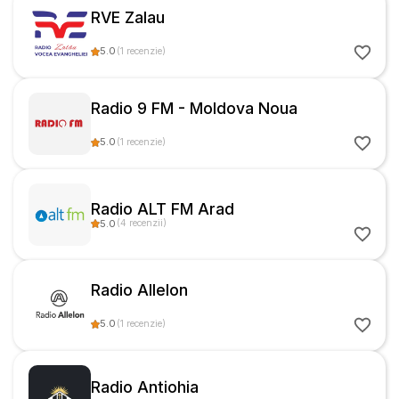
RVE Zalau
5.0
(
1
recenzie
)
Radio 9 FM - Moldova Noua
5.0
(
1
recenzie
)
Radio ALT FM Arad
5.0
(
4
recenzii
)
Radio Allelon
5.0
(
1
recenzie
)
Radio Antiohia