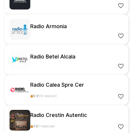
Radio Armonia
Radio Betel Alcala
Radio Calea Spre Cer
5.0
(
10
recenzii
)
Radio Crestin Autentic
1.0
(
1
recenzie
)