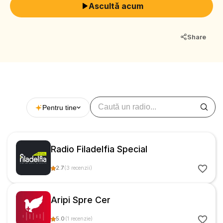
Ascultă acum
Share
Pentru tine
Radio Filadelfia Special
2.7
(
3
recenzii
)
Aripi Spre Cer
5.0
(
1
recenzie
)