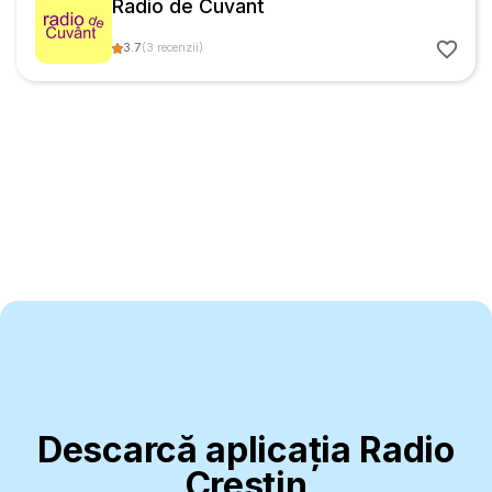
Radio de Cuvant
3.7
(
3
recenzii
)
Descarcă aplicația Radio
Creștin