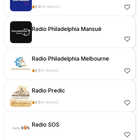
5.0
(
10
recenzii
)
Radio Philadelphia Mansuè
Radio Philadelphia Melbourne
5.0
(
2
recenzii
)
Radio Predic
3.0
(
2
recenzii
)
Radio SOS