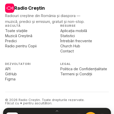
Radio Creștin
Radiouri creștine din România și diaspora —
muzică, predici și emisiuni, gratuit și non-stop.
ASCULTĂ
RESURSE
Toate stațiile
Aplicația mobilă
Muzică Creștină
Statistici
Predici
Întrebări frecvente
Radio pentru Copii
Church Hub
Contact
DEZVOLTATORI
LEGAL
API
Politica de Confidențialitate
GitHub
Termeni și Condiții
Figma
©
2026
Radio Creștin. Toate drepturile rezervate.
Făcut cu ♥ pentru ascultători.