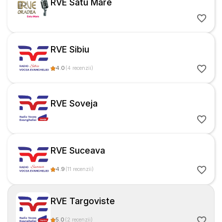
RVE Satu Mare
RVE Sibiu
4.0
(
4
recenzii
)
RVE Soveja
RVE Suceava
4.9
(
11
recenzii
)
RVE Targoviste
5.0
(
2
recenzii
)