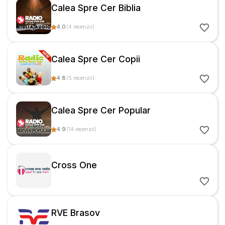
Calea Spre Cer Biblia
4.0
(
4
recenzii
)
Calea Spre Cer Copii
4.8
(
5
recenzii
)
Calea Spre Cer Popular
4.9
(
14
recenzii
)
Cross One
RVE Brasov