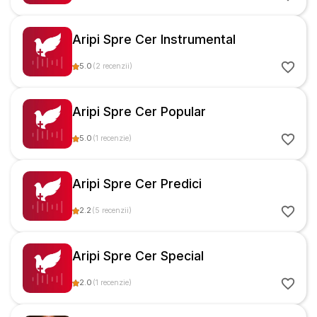
Aripi Spre Cer Instrumental
5.0
(
2
recenzii
)
Aripi Spre Cer Popular
5.0
(
1
recenzie
)
Aripi Spre Cer Predici
2.2
(
5
recenzii
)
Aripi Spre Cer Special
2.0
(
1
recenzie
)