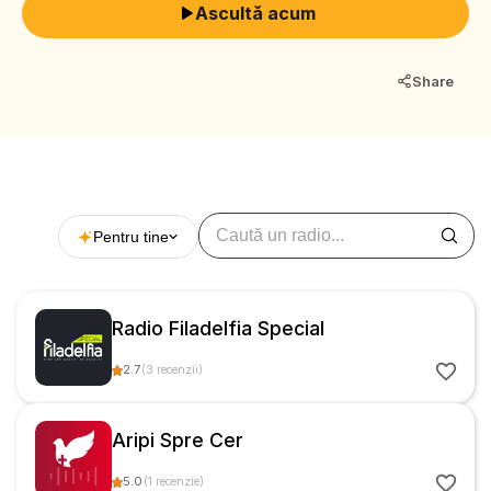
Ascultă acum
Share
Pentru tine
Radio Filadelfia Special
2.7
(
3
recenzii
)
Aripi Spre Cer
5.0
(
1
recenzie
)