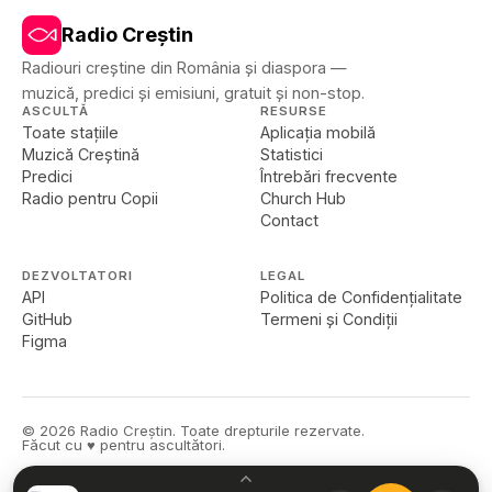
Radio Creștin
Radiouri creștine din România și diaspora —
muzică, predici și emisiuni, gratuit și non-stop.
ASCULTĂ
RESURSE
Toate stațiile
Aplicația mobilă
Muzică Creștină
Statistici
Predici
Întrebări frecvente
Radio pentru Copii
Church Hub
Contact
DEZVOLTATORI
LEGAL
API
Politica de Confidențialitate
GitHub
Termeni și Condiții
Figma
©
2026
Radio Creștin. Toate drepturile rezervate.
Făcut cu ♥ pentru ascultători.