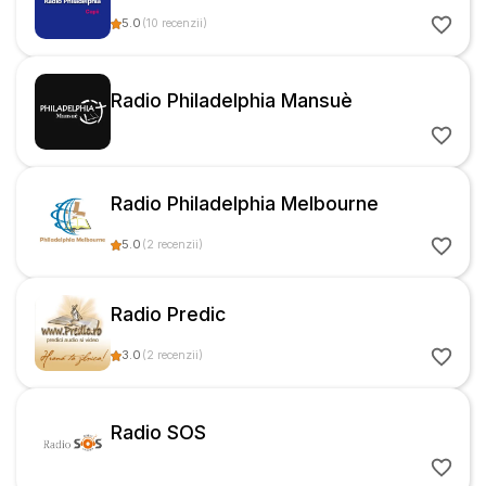
5.0
(
10
recenzii
)
Radio Philadelphia Mansuè
Radio Philadelphia Melbourne
5.0
(
2
recenzii
)
Radio Predic
3.0
(
2
recenzii
)
Radio SOS