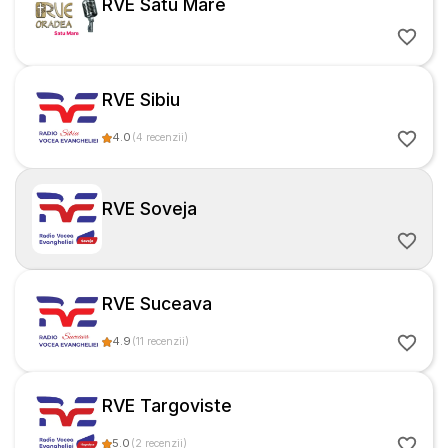
RVE Satu Mare
RVE Sibiu
4.0
(
4
recenzii
)
RVE Soveja
RVE Suceava
4.9
(
11
recenzii
)
RVE Targoviste
5.0
(
2
recenzii
)