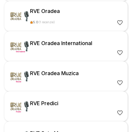
RVE Oradea
5.0
(
1
recenzie
)
RVE Oradea International
RVE Oradea Muzica
RVE Predici