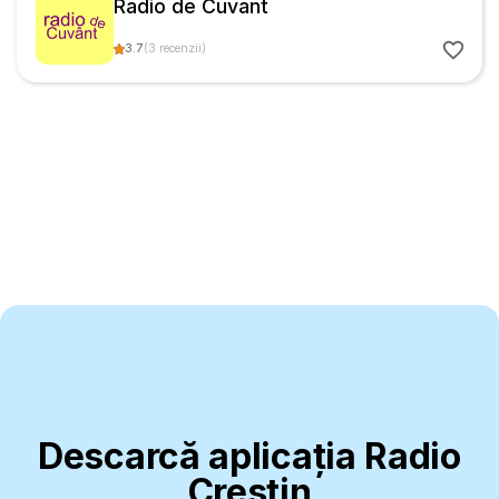
Radio de Cuvant
3.7
(
3
recenzii
)
Descarcă aplicația Radio
Creștin