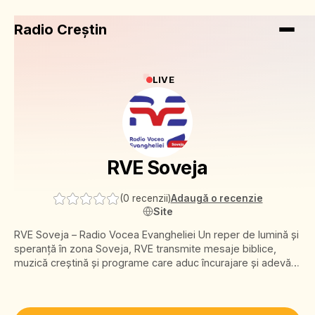
Radio Creștin
LIVE
RVE Soveja
(
0 recenzii
)
Adaugă o recenzie
Site
RVE Soveja – Radio Vocea Evangheliei Un reper de lumină și
speranță în zona Soveja, RVE transmite mesaje biblice,
muzică creștină și programe care aduc încurajare și adevăr.
O prezență caldă și constantă, aproape de inimile celor care
caută pace și direcție.