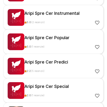
Aripi Spre Cer Instrumental
5.0
(
2
recenzii
)
Aripi Spre Cer Popular
5.0
(
1
recenzie
)
Aripi Spre Cer Predici
2.2
(
5
recenzii
)
Aripi Spre Cer Special
2.0
(
1
recenzie
)