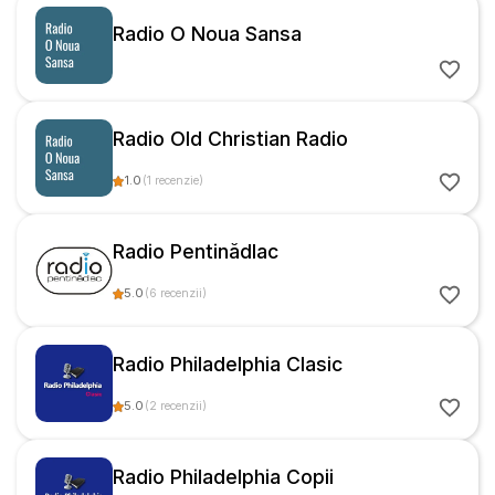
Radio O Noua Sansa
Radio Old Christian Radio
1.0
(
1
recenzie
)
Radio Pentinădlac
5.0
(
6
recenzii
)
Radio Philadelphia Clasic
5.0
(
2
recenzii
)
Radio Philadelphia Copii