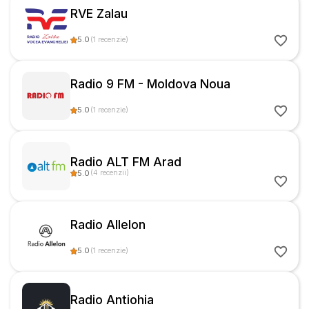
RVE Zalau
5.0
(
1
recenzie
)
Radio 9 FM - Moldova Noua
5.0
(
1
recenzie
)
Radio ALT FM Arad
5.0
(
4
recenzii
)
Radio Allelon
5.0
(
1
recenzie
)
Radio Antiohia