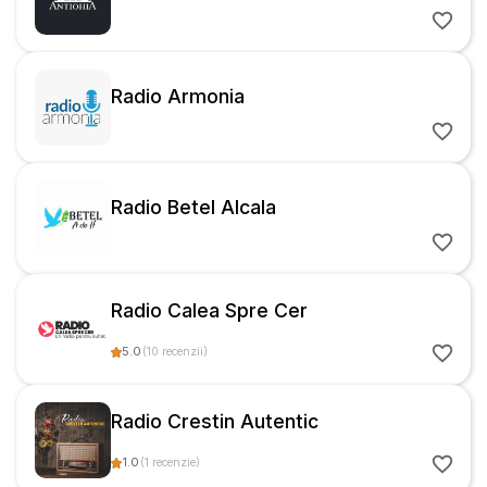
Radio Armonia
Radio Betel Alcala
Radio Calea Spre Cer
5.0
(
10
recenzii
)
Radio Crestin Autentic
1.0
(
1
recenzie
)