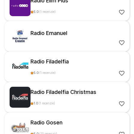
Radio Elim Plus
5.0
(
1
recenzie
)
Radio Emanuel
Radio Filadelfia
5.0
(
1
recenzie
)
Radio Filadelfia Christmas
1.0
(
1
recenzie
)
Radio Gosen
5.0
(
21
recenzii
)