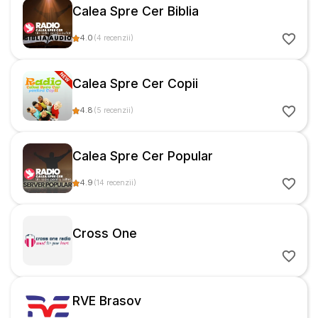
Calea Spre Cer Biblia
4.0
(
4
recenzii
)
Calea Spre Cer Copii
4.8
(
5
recenzii
)
Calea Spre Cer Popular
4.9
(
14
recenzii
)
Cross One
RVE Brasov