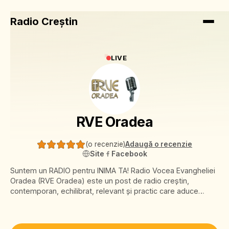
Radio Creștin
LIVE
RVE Oradea
(
o recenzie
)
Adaugă o recenzie
Site
Facebook
Suntem un RADIO pentru INIMA TA! Radio Vocea Evangheliei
Oradea (RVE Oradea) este un post de radio creștin,
contemporan, echilibrat, relevant și practic care aduce
Evanghelia românilor ori unde s-ar afla. Ascultând emisiunile
noastre, cu ajutorul lui Dumnezeu, poți dobândi comori de
mare preț pentru sufletul tău: înțelepciune, bucurie, pace,