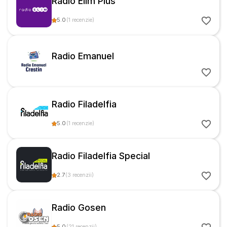
Radio Elim Plus
5.0
(
1
recenzie
)
Radio Emanuel
Radio Filadelfia
5.0
(
1
recenzie
)
Radio Filadelfia Special
2.7
(
3
recenzii
)
Radio Gosen
5.0
(
21
recenzii
)