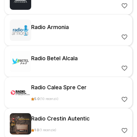
Radio Armonia
Radio Betel Alcala
Radio Calea Spre Cer
5.0
(
10
recenzii
)
Radio Crestin Autentic
1.0
(
1
recenzie
)