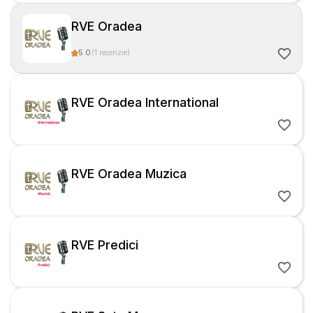
RVE Oradea
5.0
(
1
recenzie
)
RVE Oradea International
RVE Oradea Muzica
RVE Predici