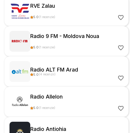
RVE Zalau
5.0
(
1
recenzie
)
Radio 9 FM - Moldova Noua
5.0
(
1
recenzie
)
Radio ALT FM Arad
5.0
(
4
recenzii
)
Radio Allelon
5.0
(
1
recenzie
)
Radio Antiohia