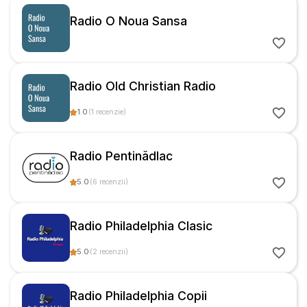
Radio O Noua Sansa
Radio Old Christian Radio
1.0
(
1
recenzie
)
Radio Pentinădlac
5.0
(
6
recenzii
)
Radio Philadelphia Clasic
5.0
(
2
recenzii
)
Radio Philadelphia Copii