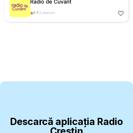
Radio de Cuvant
3.7
(
3
recenzii
)
Descarcă aplicația Radio
Creștin