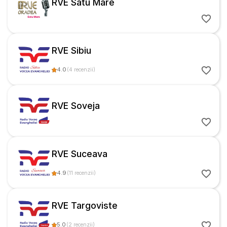
RVE Satu Mare
RVE Sibiu
4.0
(
4
recenzii
)
RVE Soveja
RVE Suceava
4.9
(
11
recenzii
)
RVE Targoviste
5.0
(
2
recenzii
)