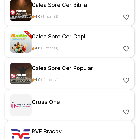
Calea Spre Cer Biblia
4.0
(
4
recenzii
)
Calea Spre Cer Copii
4.8
(
5
recenzii
)
Calea Spre Cer Popular
4.9
(
14
recenzii
)
Cross One
RVE Brasov