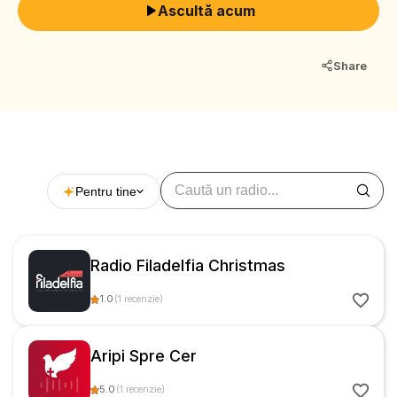
speranță și dragoste.
Ascultă acum
Share
Pentru tine
Radio Filadelfia Christmas
1.0
(
1
recenzie
)
Aripi Spre Cer
5.0
(
1
recenzie
)