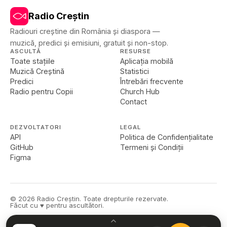
Radio Creștin
Radiouri creștine din România și diaspora —
muzică, predici și emisiuni, gratuit și non-stop.
ASCULTĂ
RESURSE
Toate stațiile
Aplicația mobilă
Muzică Creștină
Statistici
Predici
Întrebări frecvente
Radio pentru Copii
Church Hub
Contact
DEZVOLTATORI
LEGAL
API
Politica de Confidențialitate
GitHub
Termeni și Condiții
Figma
©
2026
Radio Creștin. Toate drepturile rezervate.
Făcut cu ♥ pentru ascultători.