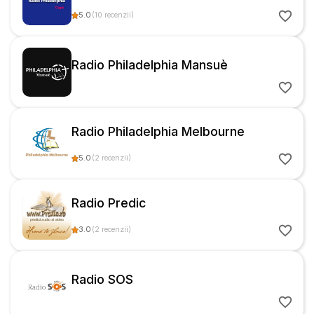
5.0
(
10
recenzii
)
Radio Philadelphia Mansuè
Radio Philadelphia Melbourne
5.0
(
2
recenzii
)
Radio Predic
3.0
(
2
recenzii
)
Radio SOS