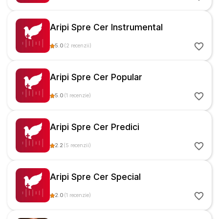
Aripi Spre Cer Instrumental
5.0
(
2
recenzii
)
Aripi Spre Cer Popular
5.0
(
1
recenzie
)
Aripi Spre Cer Predici
2.2
(
5
recenzii
)
Aripi Spre Cer Special
2.0
(
1
recenzie
)