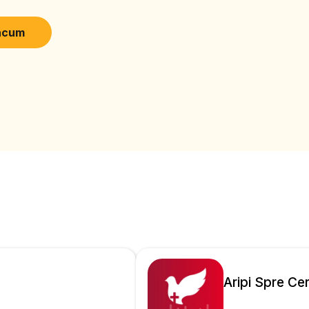
t, există o retea de 46 de stații locale, dintre care 41 cu emisie de
ii locale cu program de două până la 18 ore pe zi. Radio Vocea Spera
acum
gramele transmise din studiourile Radio Vocea
mesajul Bibliei tuturor celor care doresc sa il cunoasca si au o tem
la si religioasa. Intr-o lume indiferenta, confuza si cu valori
perantei este un altfel de radio, avand un altfel de mesaj. Prin sub
 tonul cald si optimist al realizatorilor si prin interesul pentru probl
o Vocea Sperantei este alaturi de toti cei care au nevoie de un prie
ta.
Aripi Spre Ce