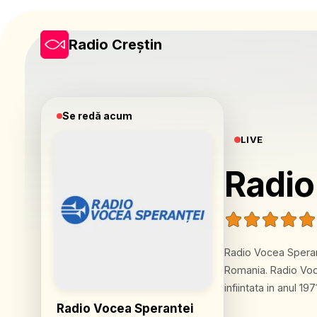
Radio Creștin
Se redă acum
LIVE
Radio
Radio Vocea Sperant
Romania. Radio Vocea Sperantei face parte din reteaua mondiala Adventist World Radio,
infiintata in anul 1
insumand mii de ore de emisie zilnic. În Roman
Radio Vocea Sperantei