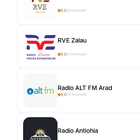
5.0
(
2
recenzii
)
RVE Zalau
5.0
(
1
recenzie
)
Radio ALT FM Arad
5.0
(
4
recenzii
)
Radio Antiohia