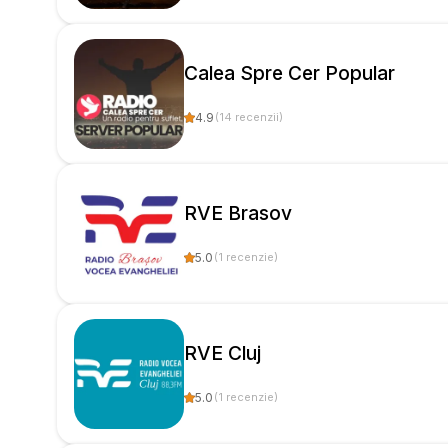
Calea Spre Cer Popular
4.9
(
14
recenzii
)
RVE Brasov
5.0
(
1
recenzie
)
RVE Cluj
5.0
(
1
recenzie
)