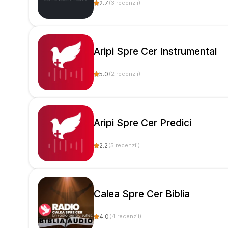
2.7
(
3
recenzii
)
Aripi Spre Cer Instrumental
5.0
(
2
recenzii
)
Aripi Spre Cer Predici
2.2
(
5
recenzii
)
Calea Spre Cer Biblia
4.0
(
4
recenzii
)