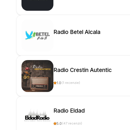
Radio Betel Alcala
Radio Crestin Autentic
1.0
(
1
recenzie
)
Radio Eldad
5.0
(
47
recenzii
)