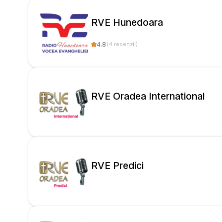
RVE Hunedoara
4.8
(
4
recenzii
)
RVE Oradea International
RVE Predici