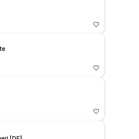
te
eri [DE]