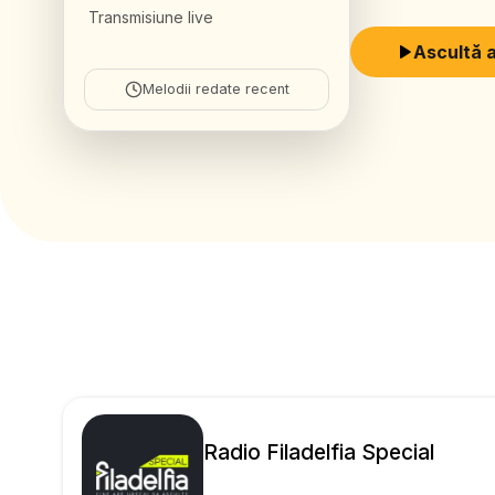
anul 1993. În prezen
Transmisiune live
ore pe zi și 5 staț
Ascultă 
poate fi recepționat și prin satelit și internet. Pro
Melodii redate recent
Sperantei transmit 
sociala, medicala, educativa, cultura
rasturnate, Vocea S
de actualitate, prin
ascultatorilor, radi
putere si de speran
Radio Filadelfia Special