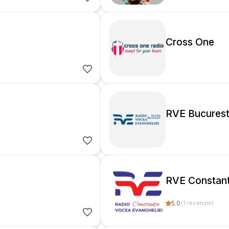
Cross One
RVE Bucurest
RVE Constan
5.0
(
1
recenzie
)