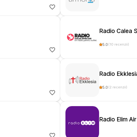
Radio Calea 
5.0
(
10
recenzii
)
Radio Ekklesi
5.0
(
2
recenzii
)
Radio Elim Air