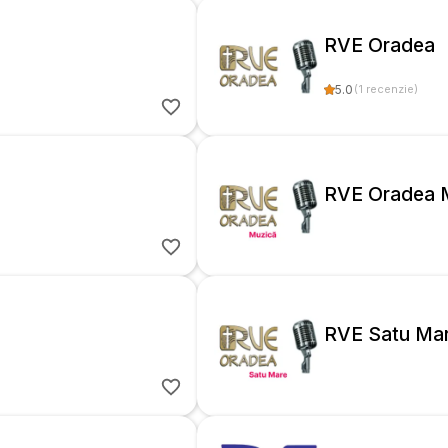
RVE Oradea
5.0
(
1
recenzie
)
RVE Oradea 
RVE Satu Ma