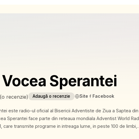
 Vocea Sperantei
Site
Facebook
(
o recenzie
)
Adaugă o recenzie
ei este radio-ul oficial al Bisericii Adventiste de Ziua a Saptea din
971, care transmite programe in intreaga lume, in peste 100 de limbi,
ia, Radio Vocea Speranței emite începând cu