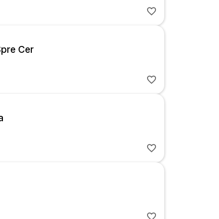
Spre Cer
a