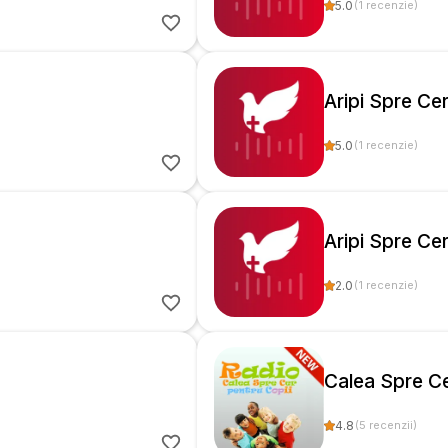
5.0
(
1
recenzie
)
Aripi Spre Ce
5.0
(
1
recenzie
)
Aripi Spre Ce
2.0
(
1
recenzie
)
Calea Spre Ce
4.8
(
5
recenzii
)