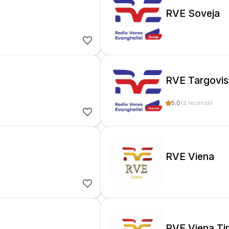
RVE Soveja
RVE Targovis
5.0
(
2
recenzii
)
RVE Viena
RVE Viena Tin