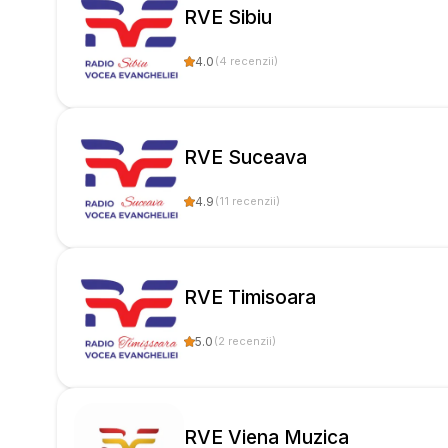
RVE Sibiu
4.0
(
4
recenzii
)
RVE Suceava
4.9
(
11
recenzii
)
RVE Timisoara
5.0
(
2
recenzii
)
RVE Viena Muzica