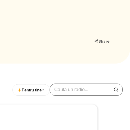
 24 de
nței
atica
iectele
Share
emele
ten, de
Pentru tine
r