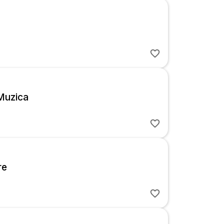
Muzica
re