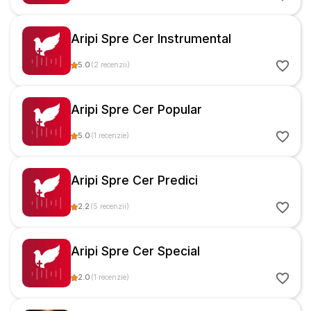
Aripi Spre Cer Instrumental
5.0
(
2
recenzii
)
Aripi Spre Cer Popular
5.0
(
1
recenzie
)
Aripi Spre Cer Predici
2.2
(
5
recenzii
)
Aripi Spre Cer Special
2.0
(
1
recenzie
)