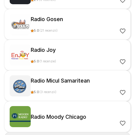
Radio Gosen
5.0
(
21
recenzii
)
Radio Joy
5.0
(
1
recenzie
)
Radio Micul Samaritean
5.0
(
3
recenzii
)
Radio Moody Chicago