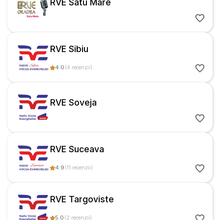
RVE Satu Mare
RVE Sibiu
4.0
(
4
recenzii
)
RVE Soveja
RVE Suceava
4.9
(
11
recenzii
)
RVE Targoviste
5.0
(
2
recenzii
)