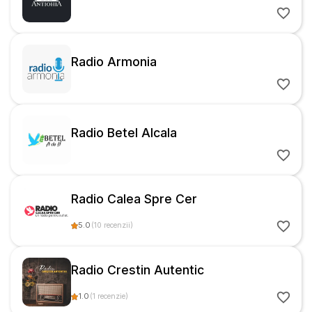
Radio Armonia
Radio Betel Alcala
Radio Calea Spre Cer
5.0
(
10
recenzii
)
Radio Crestin Autentic
1.0
(
1
recenzie
)