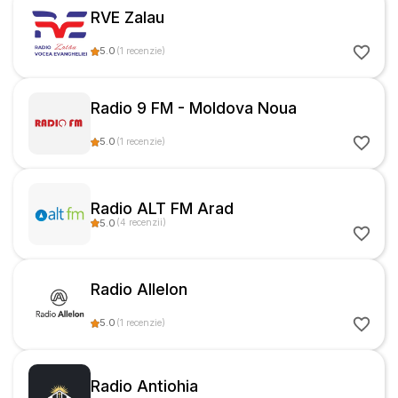
RVE Zalau
5.0
(
1
recenzie
)
Radio 9 FM - Moldova Noua
5.0
(
1
recenzie
)
Radio ALT FM Arad
5.0
(
4
recenzii
)
Radio Allelon
5.0
(
1
recenzie
)
Radio Antiohia