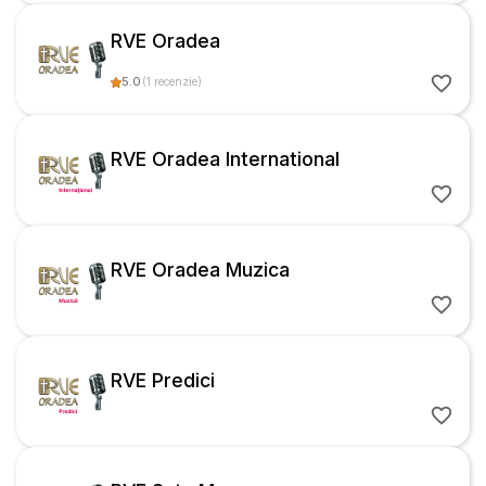
RVE Oradea
5.0
(
1
recenzie
)
RVE Oradea International
RVE Oradea Muzica
RVE Predici