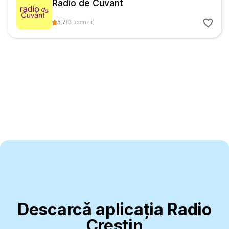
Radio de Cuvant
3.7
(
3
recenzii
)
Descarcă aplicația Radio
Creștin