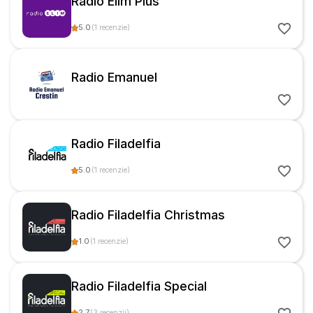
Radio Elim Plus
5.0
(
1
recenzie
)
Radio Emanuel
Radio Filadelfia
5.0
(
1
recenzie
)
Radio Filadelfia Christmas
1.0
(
1
recenzie
)
Radio Filadelfia Special
2.7
(
3
recenzii
)