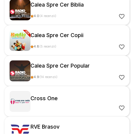
Calea Spre Cer Biblia
4.0
(
4
recenzii
)
Calea Spre Cer Copii
4.8
(
5
recenzii
)
Calea Spre Cer Popular
4.9
(
14
recenzii
)
Cross One
RVE Brasov