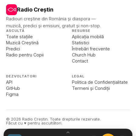
Radio Creștin
Radiouri creștine din România și diaspora —
muzică, predici și emisiuni, gratuit și non-stop.
ASCULTĂ
RESURSE
Toate stațiile
Aplicația mobilă
Muzică Creștină
Statistici
Predici
Întrebări frecvente
Radio pentru Copii
Church Hub
Contact
DEZVOLTATORI
LEGAL
API
Politica de Confidențialitate
GitHub
Termeni și Condiții
Figma
©
2026
Radio Creștin. Toate drepturile rezervate.
Făcut cu ♥ pentru ascultători.