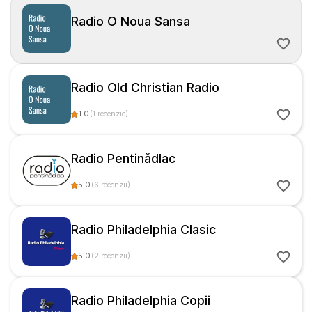
Radio O Noua Sansa
Radio Old Christian Radio
1.0
(
1
recenzie
)
Radio Pentinădlac
5.0
(
6
recenzii
)
Radio Philadelphia Clasic
5.0
(
2
recenzii
)
Radio Philadelphia Copii