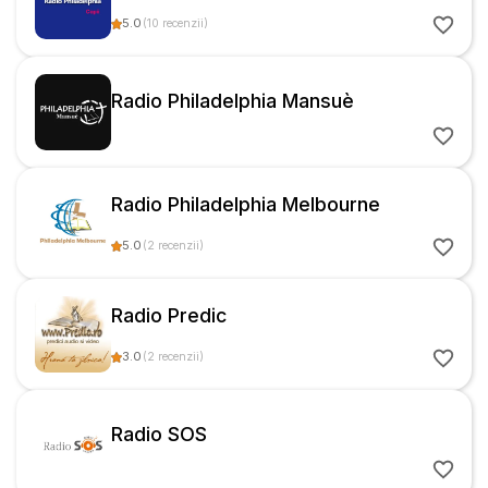
5.0
(
10
recenzii
)
Radio Philadelphia Mansuè
Radio Philadelphia Melbourne
5.0
(
2
recenzii
)
Radio Predic
3.0
(
2
recenzii
)
Radio SOS