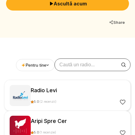
Ascultă acum
Share
Pentru tine
Radio Levi
5.0
(
2
recenzii
)
Aripi Spre Cer
5.0
(
1
recenzie
)