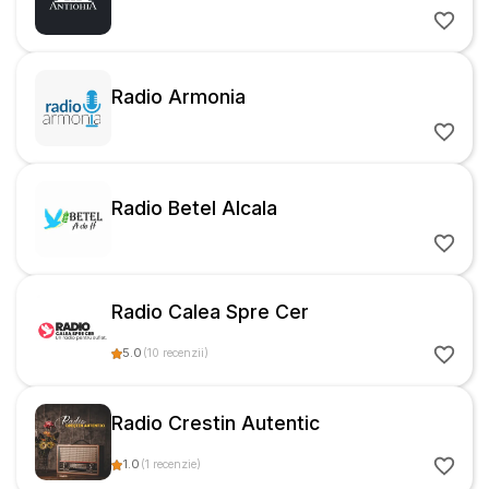
Radio Armonia
Radio Betel Alcala
Radio Calea Spre Cer
5.0
(
10
recenzii
)
Radio Crestin Autentic
1.0
(
1
recenzie
)