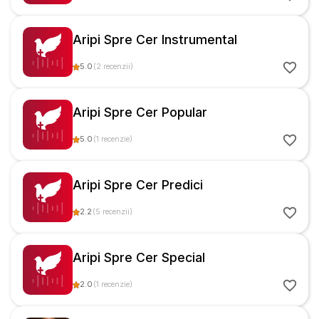
Aripi Spre Cer Instrumental
5.0
(
2
recenzii
)
Aripi Spre Cer Popular
5.0
(
1
recenzie
)
Aripi Spre Cer Predici
2.2
(
5
recenzii
)
Aripi Spre Cer Special
2.0
(
1
recenzie
)