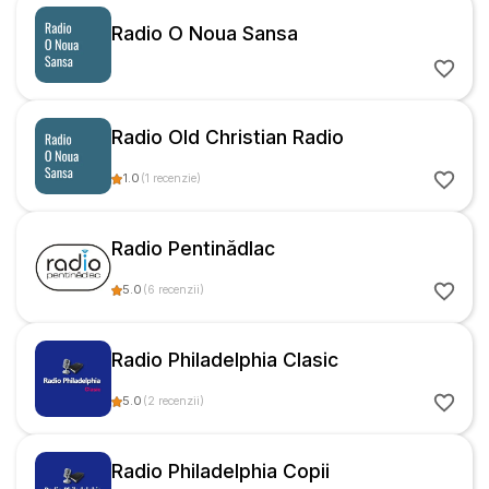
Radio O Noua Sansa
Radio Old Christian Radio
1.0
(
1
recenzie
)
Radio Pentinădlac
5.0
(
6
recenzii
)
Radio Philadelphia Clasic
5.0
(
2
recenzii
)
Radio Philadelphia Copii