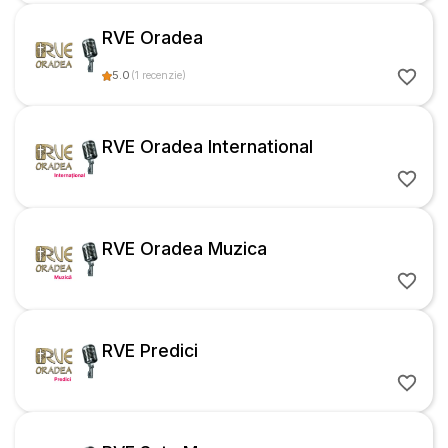
RVE Oradea
5.0
(
1
recenzie
)
RVE Oradea International
RVE Oradea Muzica
RVE Predici