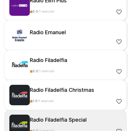
Radio Elim Plus
5.0
(
1
recenzie
)
Radio Emanuel
Radio Filadelfia
5.0
(
1
recenzie
)
Radio Filadelfia Christmas
1.0
(
1
recenzie
)
Radio Filadelfia Special
2.7
(
3
recenzii
)