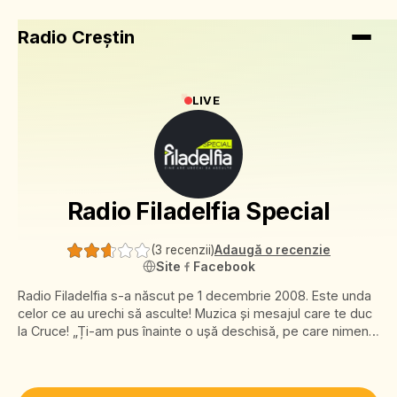
Radio Creștin
LIVE
Radio Filadelfia Special
(
3 recenzii
)
Adaugă o recenzie
Site
Facebook
Radio Filadelfia s-a născut pe 1 decembrie 2008. Este unda
celor ce au urechi să asculte! Muzica şi mesajul care te duc
la Cruce! „Ți-am pus înainte o ușă deschisă, pe care nimeni
n-o poate închide!” (Apocalipsa 3:8)