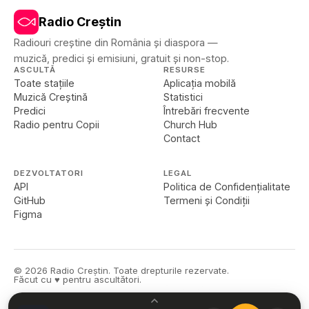
Radio Creștin
Radiouri creștine din România și diaspora —
muzică, predici și emisiuni, gratuit și non-stop.
ASCULTĂ
RESURSE
Toate stațiile
Aplicația mobilă
Muzică Creștină
Statistici
Predici
Întrebări frecvente
Radio pentru Copii
Church Hub
Contact
DEZVOLTATORI
LEGAL
API
Politica de Confidențialitate
GitHub
Termeni și Condiții
Figma
©
2026
Radio Creștin. Toate drepturile rezervate.
Făcut cu ♥ pentru ascultători.