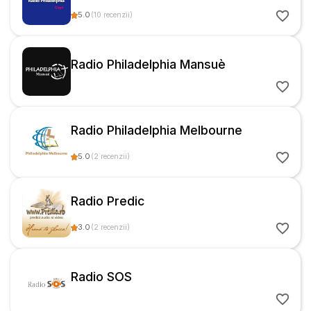
5.0
(
10
recenzii
)
Radio Philadelphia Mansuè
Radio Philadelphia Melbourne
5.0
(
2
recenzii
)
Radio Predic
3.0
(
2
recenzii
)
Radio SOS