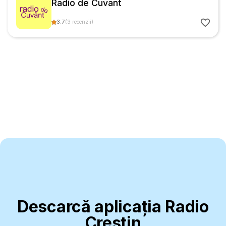
Radio de Cuvant
3.7
(
3
recenzii
)
Descarcă aplicația Radio
Creștin