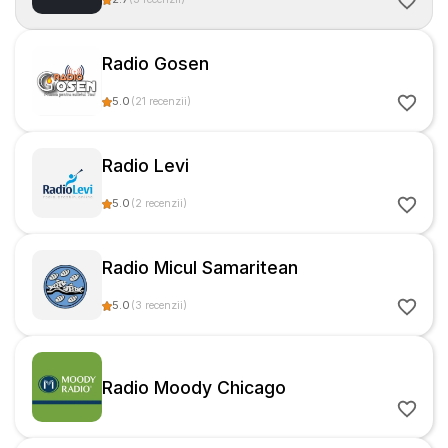
Radio Gosen
5.0
(
21
recenzii
)
Radio Levi
5.0
(
2
recenzii
)
Radio Micul Samaritean
5.0
(
3
recenzii
)
Radio Moody Chicago