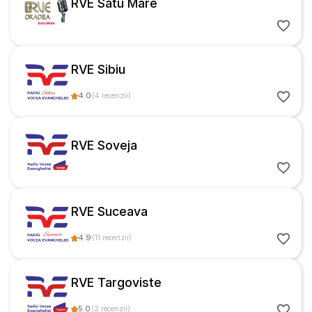
RVE Satu Mare
RVE Sibiu
4.0
(
4
recenzii
)
RVE Soveja
RVE Suceava
4.9
(
11
recenzii
)
RVE Targoviste
5.0
(
2
recenzii
)