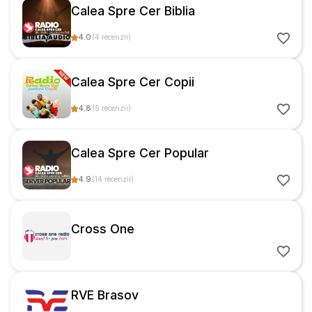
Calea Spre Cer Biblia
4.0
(
4
recenzii
)
Calea Spre Cer Copii
4.8
(
5
recenzii
)
Calea Spre Cer Popular
4.9
(
14
recenzii
)
Cross One
RVE Brasov