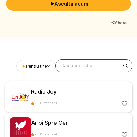
Ascultă acum
Share
Pentru tine
Radio Joy
5.0
(
1
recenzie
)
Aripi Spre Cer
5.0
(
1
recenzie
)