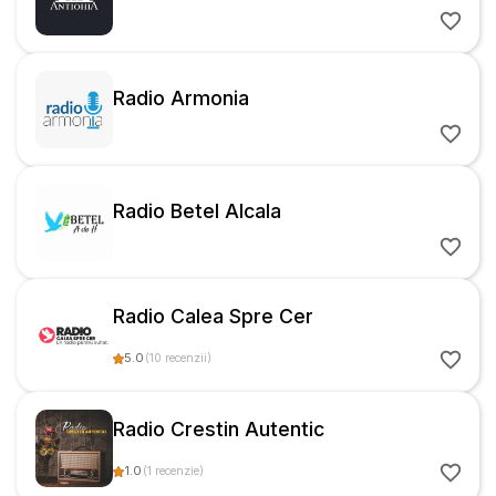
Radio Armonia
Radio Betel Alcala
Radio Calea Spre Cer
5.0
(
10
recenzii
)
Radio Crestin Autentic
1.0
(
1
recenzie
)