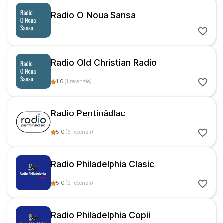
Radio O Noua Sansa
Radio Old Christian Radio
1.0
(
1
recenzie
)
Radio Pentinădlac
5.0
(
6
recenzii
)
Radio Philadelphia Clasic
5.0
(
2
recenzii
)
Radio Philadelphia Copii