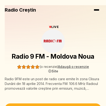
Radio Creștin
LIVE
Radio 9 FM - Moldova Noua
(
o recenzie
)
Adaugă o recenzie
Site
Radio 9FM este un post de radio care emite în zona Clisura
Dunării din 18 aprilie 2014. Frecventa FM: 106.6 MHz Radioul
promovează valorile creștine prin emisiuni, muzică,
interviuri. Publicul țintă îl reprezintă persoanele care vor să
cunoască mai multe despre Dumnezeu și să aibă o relație
personală cu El, precum și creștinilor care au nevoie de