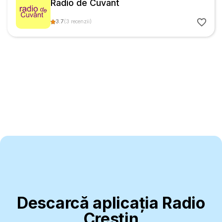
Radio de Cuvant
3.7
(
3
recenzii
)
Descarcă aplicația Radio
Creștin