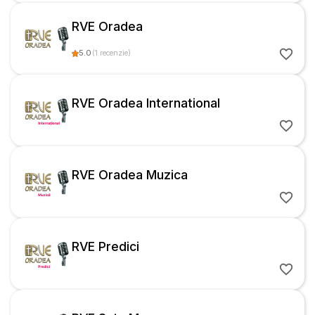
RVE Oradea
5.0
(
1
recenzie
)
RVE Oradea International
RVE Oradea Muzica
RVE Predici