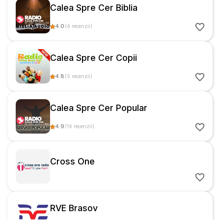
Calea Spre Cer Biblia
4.0
(
4
recenzii
)
Calea Spre Cer Copii
4.8
(
5
recenzii
)
Calea Spre Cer Popular
4.9
(
14
recenzii
)
Cross One
RVE Brasov