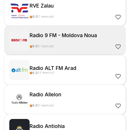
RVE Zalau
5.0
(
1
recenzie
)
Radio 9 FM - Moldova Noua
5.0
(
1
recenzie
)
Radio ALT FM Arad
5.0
(
4
recenzii
)
Radio Allelon
5.0
(
1
recenzie
)
Radio Antiohia