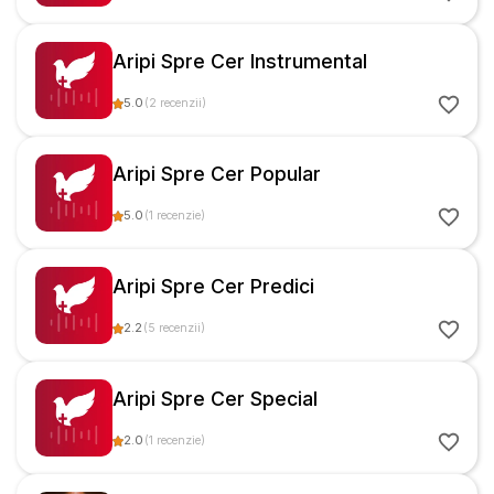
Aripi Spre Cer Instrumental
5.0
(
2
recenzii
)
Aripi Spre Cer Popular
5.0
(
1
recenzie
)
Aripi Spre Cer Predici
2.2
(
5
recenzii
)
Aripi Spre Cer Special
2.0
(
1
recenzie
)