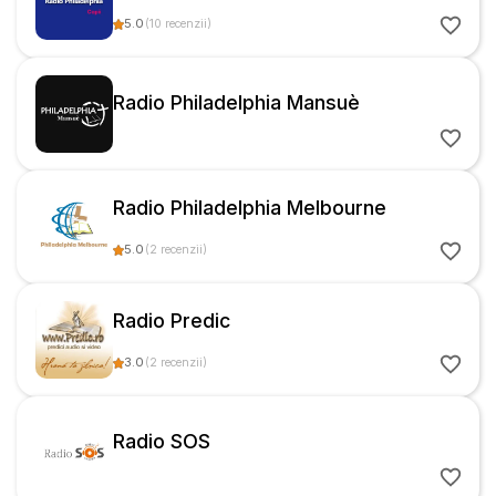
5.0
(
10
recenzii
)
Radio Philadelphia Mansuè
Radio Philadelphia Melbourne
5.0
(
2
recenzii
)
Radio Predic
3.0
(
2
recenzii
)
Radio SOS