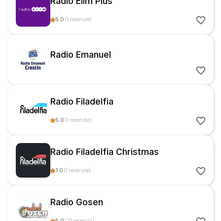
Radio Elim Plus
5.0
(
1
recenzie
)
Radio Emanuel
Radio Filadelfia
5.0
(
1
recenzie
)
Radio Filadelfia Christmas
1.0
(
1
recenzie
)
Radio Gosen
5.0
(
21
recenzii
)