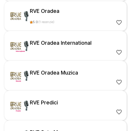
RVE Oradea
5.0
(
1
recenzie
)
RVE Oradea International
RVE Oradea Muzica
RVE Predici