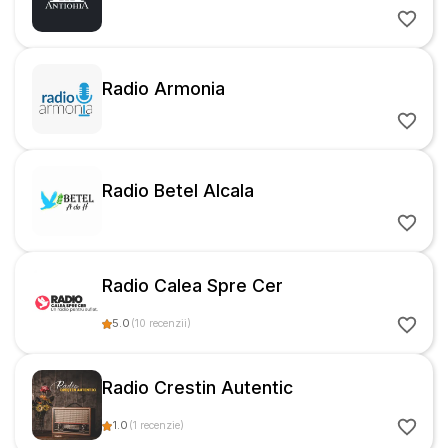
Radio Armonia
Radio Betel Alcala
Radio Calea Spre Cer
5.0
(
10
recenzii
)
Radio Crestin Autentic
1.0
(
1
recenzie
)