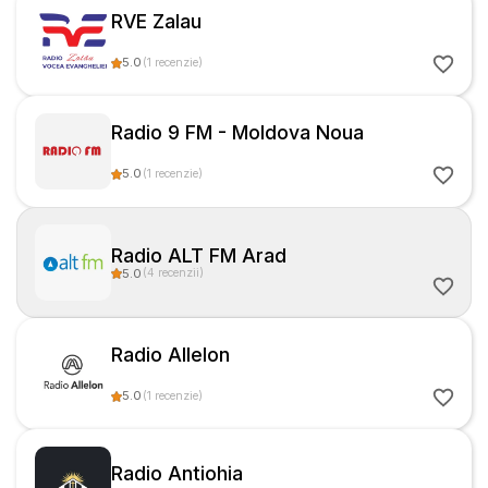
RVE Zalau
5.0
(
1
recenzie
)
Radio 9 FM - Moldova Noua
5.0
(
1
recenzie
)
Radio ALT FM Arad
5.0
(
4
recenzii
)
Radio Allelon
5.0
(
1
recenzie
)
Radio Antiohia