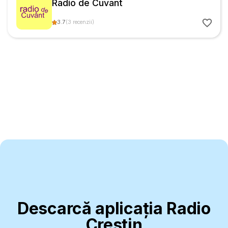
Radio de Cuvant
3.7
(
3
recenzii
)
Descarcă aplicația Radio
Creștin