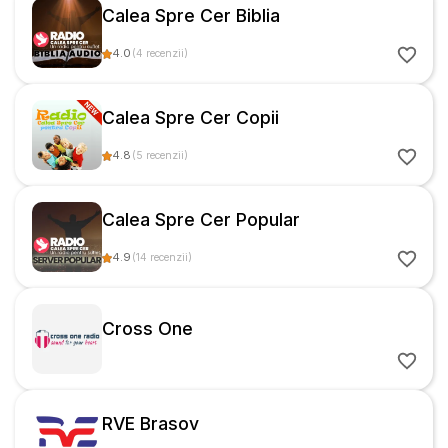
Calea Spre Cer Biblia
4.0
(
4
recenzii
)
Calea Spre Cer Copii
4.8
(
5
recenzii
)
Calea Spre Cer Popular
4.9
(
14
recenzii
)
Cross One
RVE Brasov