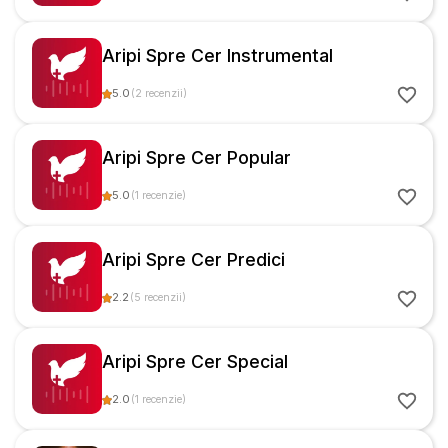
Aripi Spre Cer Instrumental
5.0
(
2
recenzii
)
Aripi Spre Cer Popular
5.0
(
1
recenzie
)
Aripi Spre Cer Predici
2.2
(
5
recenzii
)
Aripi Spre Cer Special
2.0
(
1
recenzie
)