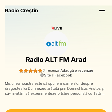
Radio Creștin
LIVE
Radio ALT FM Arad
(
4 recenzii
)
Adaugă o recenzie
Site
Facebook
Misiunea noastra este să spunem oamenilor despre
dragostea lui Dumnezeu arătată prin Domnul Isus Hristos și
să-i invităm să experimenteze o trăire personală cu Tatăl
Ceresc. Suntem prinși cu toții în activitățile lumii în care trăim.
Familie, copii, casă, profesie, prieteni, vecini, cumpărături,
biserică... Le întelegem pe toate. De aceea, ne străduim să