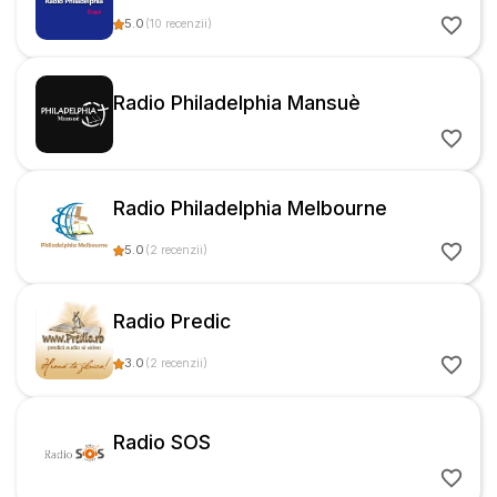
5.0
(
10
recenzii
)
Radio Philadelphia Mansuè
Radio Philadelphia Melbourne
5.0
(
2
recenzii
)
Radio Predic
3.0
(
2
recenzii
)
Radio SOS