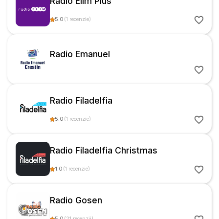
Radio Elim Plus
5.0
(
1
recenzie
)
Radio Emanuel
Radio Filadelfia
5.0
(
1
recenzie
)
Radio Filadelfia Christmas
1.0
(
1
recenzie
)
Radio Gosen
5.0
(
21
recenzii
)