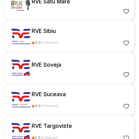
RVE Satu Mare
RVE Sibiu
4.0
(
4
recenzii
)
RVE Soveja
RVE Suceava
4.9
(
11
recenzii
)
RVE Targoviste
5.0
(
2
recenzii
)