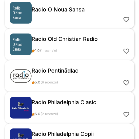
Radio O Noua Sansa
Radio Old Christian Radio
1.0
(
1
recenzie
)
Radio Pentinădlac
5.0
(
6
recenzii
)
Radio Philadelphia Clasic
5.0
(
2
recenzii
)
Radio Philadelphia Copii